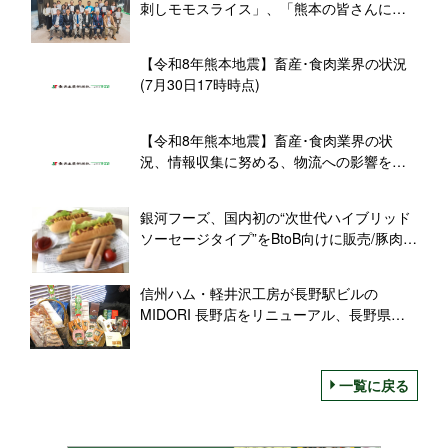
刺しモモスライス」、「熊本の皆さんにと
って少しでも励みになるような一つの証
に」(千興ファーム･菅社長)
【令和8年熊本地震】畜産･食肉業界の状況
(7月30日17時時点)
【令和8年熊本地震】畜産･食肉業界の状
況、情報収集に努める、物流への影響を懸
念(7月29日18時時点)
銀河フーズ、国内初の“次世代ハイブリッド
ソーセージタイプ”をBtoB向けに販売/豚肉
50%、プラントベース50%を配合、「おい
しさ」と「健康」を両立
信州ハム・軽井沢工房が長野駅ビルの
MIDORI 長野店をリニューアル、長野県産
豚肉を使ったハムソーで「長野駅で味わう
軽井沢の食文化」を発信
一覧に戻る