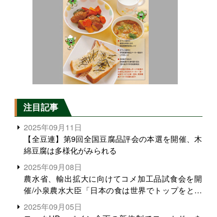
注目記事
2025年09月11日
【全豆連】第9回全国豆腐品評会の本選を開催、木
綿豆腐は多様化がみられる
2025年09月08日
農水省、輸出拡大に向けてコメ加工品試食会を開
催/小泉農水大臣「日本の食は世界でトップをとれ
る。米増産に向けて、米輸出需要の拡大を」
2025年09月05日