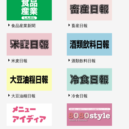
食品産業新聞
畜産日報
米麦日報
酒類飲料日報
大豆油糧日報
冷食日報