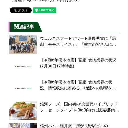
関連記事
ウェルネスフードアワード最優秀賞に「馬
刺しモモスライス」、「熊本の皆さんにと
って少しでも励みになるような一つの証
に」(千興ファーム･菅社長)
【令和8年熊本地震】畜産･食肉業界の状況
(7月30日17時時点)
【令和8年熊本地震】畜産･食肉業界の状
況、情報収集に努める、物流への影響を懸
念(7月29日18時時点)
銀河フーズ、国内初の“次世代ハイブリッド
ソーセージタイプ”をBtoB向けに販売/豚肉
50%、プラントベース50%を配合、「おい
しさ」と「健康」を両立
信州ハム・軽井沢工房が長野駅ビルの