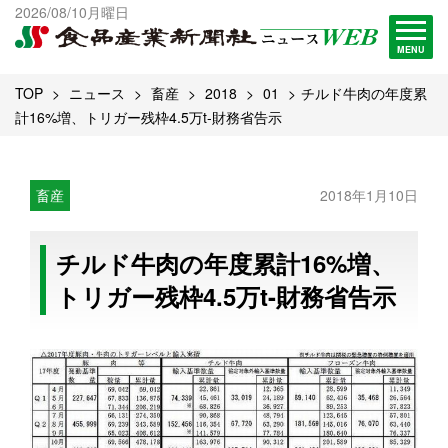
出版物一覧へ
2026/08/10月曜日
試読・購読申し込み
MENU
TOP
ニュース
畜産
2018
01
チルド牛肉の年度累
計16%増、トリガー残枠4.5万t-財務省告示
畜産
2018年1月10日
チルド牛肉の年度累計16%増、
トリガー残枠4.5万t-財務省告示