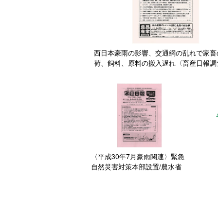
西日本豪雨の影響、交通網の乱れで家畜
荷、飼料、原料の搬入遅れ〈畜産日報調
〈平成30年7月豪雨関連〉緊急
自然災害対策本部設置/農水省