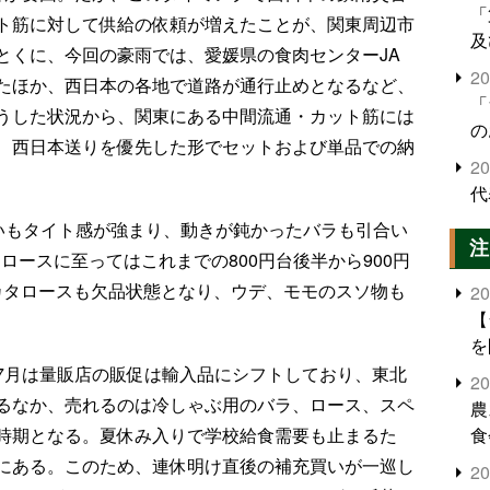
「
ト筋に対して供給の依頼が増えたことが、関東周辺市
及
とくに、今回の豪雨では、愛媛県の食肉センターJA
2
たほか、西日本の各地で道路が通行止めとなるなど、
「
うした状況から、関東にある中間流通・カット筋には
の
、西日本送りを優先した形でセットおよび単品での納
2
代
商いもタイト感が強まり、動きが鈍かったバラも引合い
注
。ロースに至ってはこれまでの800円台後半から900円
。カタロースも欠品状態となり、ウデ、モモのスソ物も
2
【
を
7月は量販店の販促は輸入品にシフトしており、東北
2
るなか、売れるのは冷しゃぶ用のバラ、ロース、スペ
農
食
時期となる。夏休み入りで学校給食需要も止まるた
界
にある。このため、連休明け直後の補充買いが一巡し
2
米