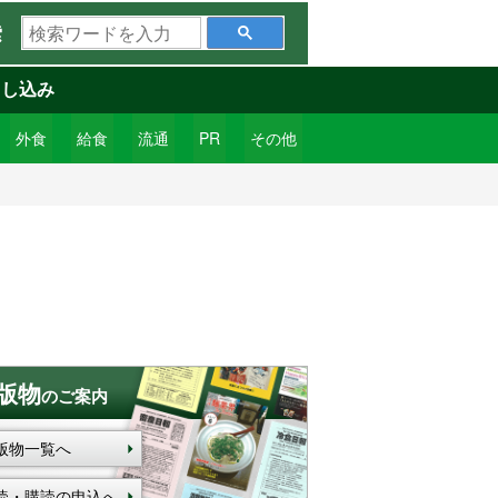
検
索
索
ワ
申し込み
ー
ド
外食
給食
流通
PR
その他
を
入
力
版物
のご案内
版物一覧へ
読・購読の申込へ