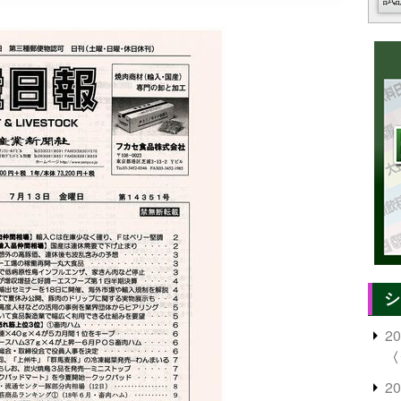
シ
2
〈
2