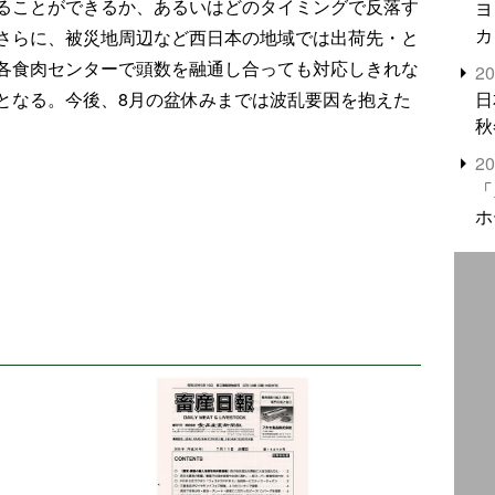
ることができるか、あるいはどのタイミングで反落す
ヨ
カ
さらに、被災地周辺など西日本の地域では出荷先・と
各食肉センターで頭数を融通し合っても対応しきれな
2
日
となる。今後、8月の盆休みまでは波乱要因を抱えた
秋
2
「
ホ