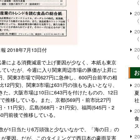
〈
2
〈
2
〈
2
報 2018年7月13日付
〈
猛暑による消費減退で上げ要因が少なく、本紙も東京
想していたが、今週に入り関東周辺市場の豚価が上昇に
お
円、関東3市場で同627円に急伸し、600円台前半の相
市比12円安)、関東3市場は631円の強もちあいとなり、
2
た。大阪市場は10日に643円を付けたものの、12日
夏
ばで推移している。また、京都(569円・前市比27円
社
円・11円安)、広島(568円・21円安)、福岡(545円・2
2
50円前後で推移している。
食
ス
数が1日当たり6万頭強と少ないなかで、「海の日」の
2
とが要因。だが、このタイミングで西日本の豪雨災害