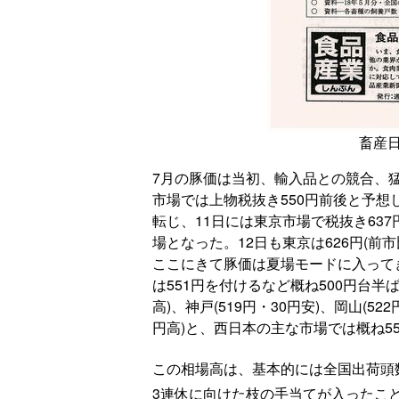
畜産日
7月の豚価は当初、輸入品との競合、
市場では上物税抜き550円前後と予
転じ、11日には東京市場で税抜き637
場となった。12日も東京は626円(前
ここにきて豚価は夏場モードに入ってき
は551円を付けるなど概ね500円台半
高)、神戸(519円・30円安)、岡山(522
円高)と、西日本の主な市場では概ね5
この相場高は、基本的には全国出荷頭
3連休に向けた枝の手当てが入ったこ