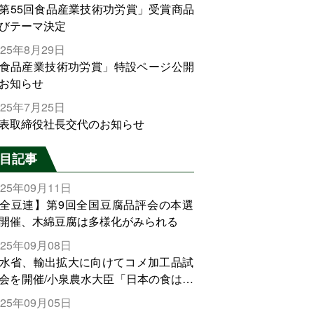
第55回食品産業技術功労賞」受賞商品
びテーマ決定
025年8月29日
食品産業技術功労賞」特設ページ公開
お知らせ
025年7月25日
表取締役社長交代のお知らせ
目記事
025年09月11日
全豆連】第9回全国豆腐品評会の本選
開催、木綿豆腐は多様化がみられる
025年09月08日
水省、輸出拡大に向けてコメ加工品試
会を開催/小泉農水大臣「日本の食は世
でトップをとれる。米増産に向けて、
025年09月05日
輸出需要の拡大を」