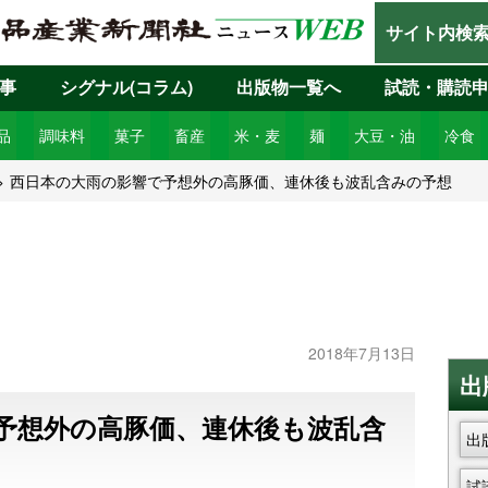
サイト内検
事
シグナル(コラム)
出版物一覧へ
試読・購読
品
調味料
菓子
畜産
米・麦
麺
大豆・油
冷食
西日本の大雨の影響で予想外の高豚価、連休後も波乱含みの予想
2018年7月13日
出
予想外の高豚価、連休後も波乱含
出
試