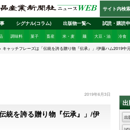
サイト内検
事
シグナル(コラム)
出版物一覧へ
試読・購読
品
調味料
菓子
畜産
米・麦
麺
大豆・油
冷食
キャッチフレーズは「伝統を誇る贈り物『伝承』」/伊藤ハム2019中
2019年6月3日
出
伝統を誇る贈り物『伝承』」/伊
出
試