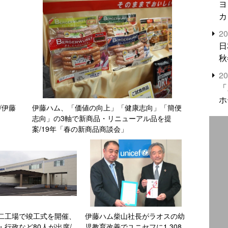
ヨ
カ
2
日
秋
2
「
ホ
/伊藤
伊藤ハム、「価値の向上」「健康志向」「簡便
志向」の3軸で新商品・リニューアル品を提
案/19年「春の新商品商談会」
二工場で竣工式を開催、
伊藤ハム柴山社長がラオスの幼
・行政など80人が出席/
児教育改善でユニセフに1,308