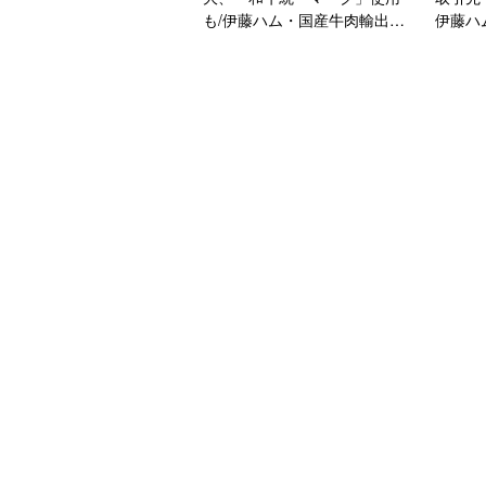
も/伊藤ハム・国産牛肉輸出の
伊藤ハ
取り組み