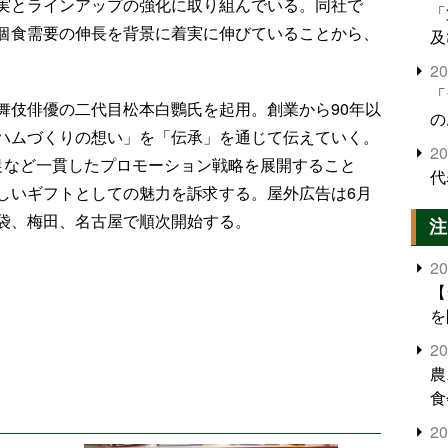
実とラインアップの強化に取り組んでいる。同社で
「
個食需要の伸長を背景に着実に伸びていることから、
及
2
「
舞伎俳優の二代目松本白鸚氏を起用。創業から90年以
の
ハムづくりの想い」を「伝承」を通じて伝えていく。
2
促など一貫したプロモーション戦略を展開すること
代
しいギフトとしての魅力を訴求する。屋外広告は6月
袋、梅田、名古屋で順次開始する。
注
2
【
を
2
農
食
界
2
米