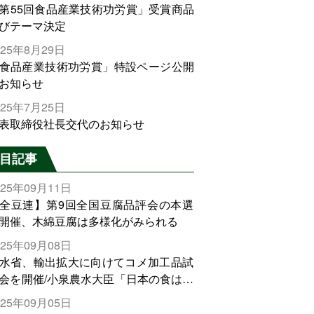
第55回食品産業技術功労賞」受賞商品
びテーマ決定
025年8月29日
食品産業技術功労賞」特設ページ公開
お知らせ
025年7月25日
表取締役社長交代のお知らせ
目記事
025年09月11日
全豆連】第9回全国豆腐品評会の本選
開催、木綿豆腐は多様化がみられる
025年09月08日
水省、輸出拡大に向けてコメ加工品試
会を開催/小泉農水大臣「日本の食は世
でトップをとれる。米増産に向けて、
025年09月05日
輸出需要の拡大を」