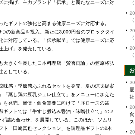
ズに掲げ、主力ブランド「伝承」と新たなニーズに対
〈
2
〈
ったギフトの強化と高まる健康ニーズに対応する。
2
つの新商品を投入。新たに3,000円台のブロックタイ
〈
化に対応している。「伝承献呈」では健康ニーズに応
2
仕上げ」を発売している。
〈
も大きく伸長した日本料理店「賛否両論」の笠原将弘
お
柱としている。
2
涼味感・季節感あふれるセットを発売。夏の涼味提案
夏
」「蒸し鶏の豆乳ジュレ仕立て」をメニューに加えた
社
」を発売。簡便・個食需要に向けて「豚ロースの醤
2
温ギフトでは「牛すじ煮込み醤油・味噌仕立て」のメ
食
かず詰め合わせ」を展開している。このほか、ソムリ
ス
フト「田崎真也セレクション」を調理品ギフトの2本
2