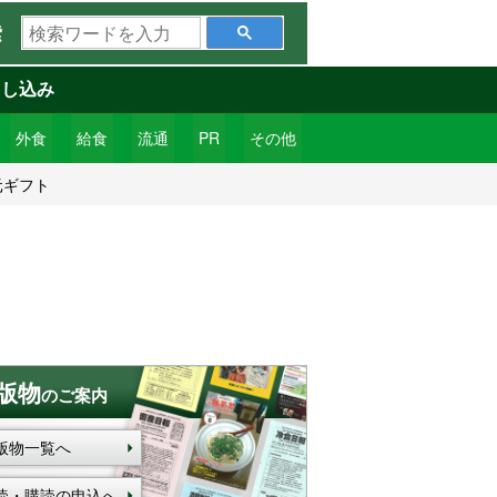
検
索
索
ワ
申し込み
ー
ド
外食
給食
流通
PR
その他
を
元ギフト
入
力
版物
のご案内
版物一覧へ
読・購読の申込へ