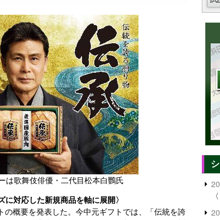
シ
ーは歌舞伎俳優・二代目松本白鸚氏
2
〈
ズに対応した新規商品を軸に展開〉
ギフトの概要を発表した。今中元ギフトでは、「伝統を誇
2