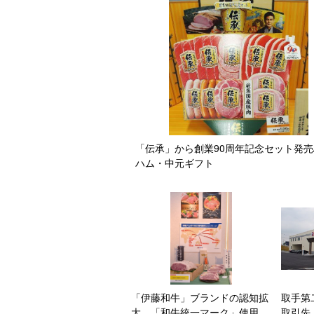
「伝承」から創業90周年記念セット発売
ハム・中元ギフト
「伊藤和牛」ブランドの認知拡
取手第
大、「和牛統一マーク」使用
取引先