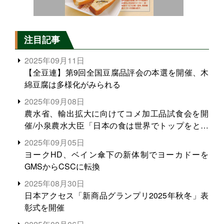
注目記事
2025年09月11日
【全豆連】第9回全国豆腐品評会の本選を開催、木
綿豆腐は多様化がみられる
2025年09月08日
農水省、輸出拡大に向けてコメ加工品試食会を開
催/小泉農水大臣「日本の食は世界でトップをとれ
る。米増産に向けて、米輸出需要の拡大を」
2025年09月05日
ヨークHD、ベイン傘下の新体制でヨーカドーを
GMSからCSCに転換
2025年08月30日
日本アクセス「新商品グランプリ2025年秋冬」表
彰式を開催