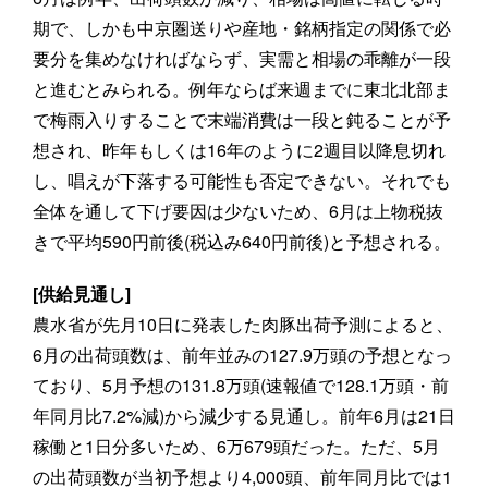
期で、しかも中京圏送りや産地・銘柄指定の関係で必
要分を集めなければならず、実需と相場の乖離が一段
と進むとみられる。例年ならば来週までに東北北部ま
で梅雨入りすることで末端消費は一段と鈍ることが予
想され、昨年もしくは16年のように2週目以降息切れ
し、唱えが下落する可能性も否定できない。それでも
全体を通して下げ要因は少ないため、6月は上物税抜
きで平均590円前後(税込み640円前後)と予想される。
[供給見通し]
農水省が先月10日に発表した肉豚出荷予測によると、
6月の出荷頭数は、前年並みの127.9万頭の予想となっ
ており、5月予想の131.8万頭(速報値で128.1万頭・前
年同月比7.2%減)から減少する見通し。前年6月は21日
稼働と1日分多いため、6万679頭だった。ただ、5月
の出荷頭数が当初予想より4,000頭、前年同月比では1