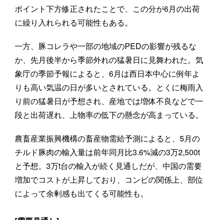
ポイント下方修正されたことで、この分が6月の出荷
に繰り入れられる可能性もある。
一方、豚コレラや一部の地域のPEDの影響が残るな
か、先月後半から季節外れの猛暑日に見舞われた。気
象庁の季節予報によると、6月は西日本中心に例年よ
りも高い気温の日が多いとされている。とくに梅雨入
り前の猛暑日が予想され、産地では増体不良などで一
段と出荷遅れ、上物率の低下の懸念が高まっている。
農畜産業振興機構の畜産物需給予測によると、5月の
チルド豚肉の輸入量は前年同月比3.6%減の3万2,500t
と予想。3万t台の輸入が続く見通しだが、中国の需要
増加でコストが上昇しており、コンビの関係上、部位
によって余剰感も出てくる可能性も。