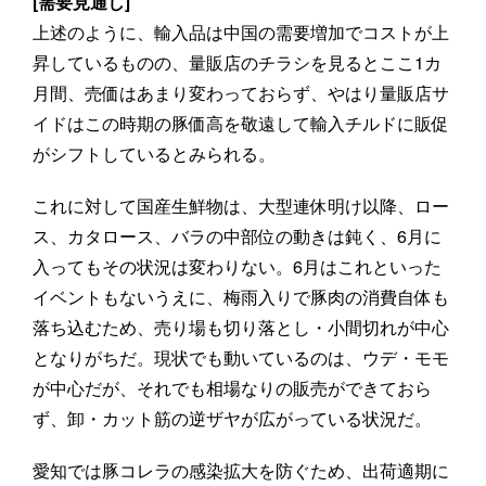
[需要見通し]
上述のように、輸入品は中国の需要増加でコストが上
昇しているものの、量販店のチラシを見るとここ1カ
月間、売価はあまり変わっておらず、やはり量販店サ
イドはこの時期の豚価高を敬遠して輸入チルドに販促
がシフトしているとみられる。
これに対して国産生鮮物は、大型連休明け以降、ロー
ス、カタロース、バラの中部位の動きは鈍く、6月に
入ってもその状況は変わりない。6月はこれといった
イベントもないうえに、梅雨入りで豚肉の消費自体も
落ち込むため、売り場も切り落とし・小間切れが中心
となりがちだ。現状でも動いているのは、ウデ・モモ
が中心だが、それでも相場なりの販売ができておら
ず、卸・カット筋の逆ザヤが広がっている状況だ。
愛知では豚コレラの感染拡大を防ぐため、出荷適期に