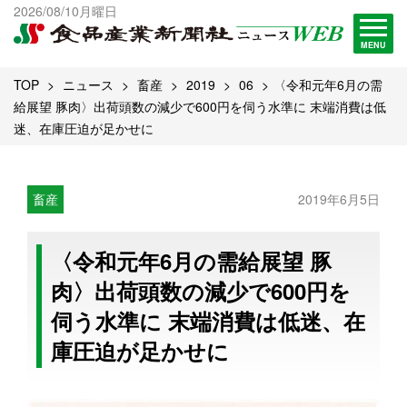
出版物一覧へ
2026/08/10月曜日
試読・購読申し込み
MENU
TOP
ニュース
畜産
2019
06
〈令和元年6月の需
給展望 豚肉〉出荷頭数の減少で600円を伺う水準に 末端消費は低
迷、在庫圧迫が足かせに
畜産
2019年6月5日
〈令和元年6月の需給展望 豚
肉〉出荷頭数の減少で600円を
伺う水準に 末端消費は低迷、在
庫圧迫が足かせに