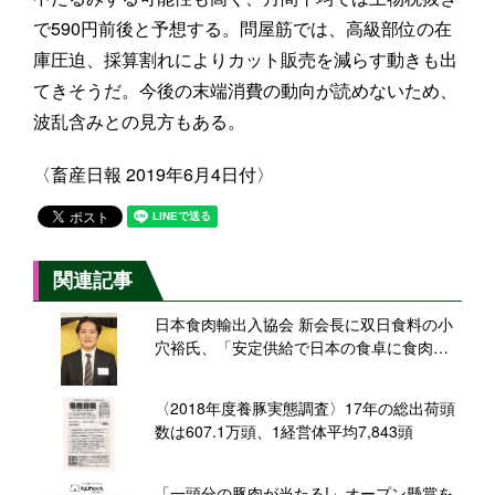
で590円前後と予想する。問屋筋では、高級部位の在
庫圧迫、採算割れによりカット販売を減らす動きも出
てきそうだ。今後の末端消費の動向が読めないため、
波乱含みとの見方もある。
〈畜産日報 2019年6月4日付〉
関連記事
日本食肉輸出入協会 新会長に双日食料の小
穴裕氏、「安定供給で日本の食卓に食肉届
ける」/2019年度通常総会
〈2018年度養豚実態調査〉17年の総出荷頭
数は607.1万頭、1経営体平均7,843頭
「一頭分の豚肉が当たる!」オープン懸賞を