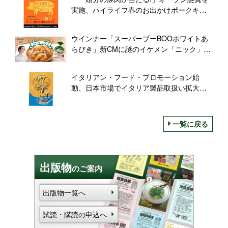
実施、ハイライフ春のお出かけポークキャ
ンペーン/HyLife Pork
ウインナー「スーパーブーBOOホワイトあ
らびき」新CMに謎のイケメン「ニック」登
場/米久
イタリアン・フード・プロモーション始
動、日本市場でイタリア製品取扱い拡大を
図る
一覧に戻る
出版物
のご案内
出版物一覧へ
試読・購読の申込へ