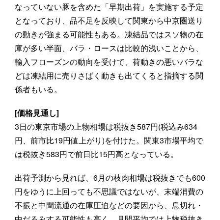
なっていない豚を含めた「早期出荷」を実施する予定
となっており、品不足を反映して関東から中京圏送り
の動きが強まる可能性もある。凍結品ではスソ物の在
庫が多い半面、バラ・ロースは比較的浅いことから、
輸入フローズンの動向を受けて、荷動きの悪いバラな
どは凍結用に売りさばく動きも出てくると指摘する関
係者もいる。
[価格見通し]
3日の東京市場の上物相場は税抜き587円(税込み634
円、前市比19円値上がり)を付けた。関東3市場平均で
は税抜き583円で前日比15円高となっている。
出荷予測から見れば、6月の枝肉相場は税抜きでも600
円をゆうに上回っても不思議ではないが、末端消費の
不振と中間流通の在庫圧迫などの要因から、息切れ・
中だるみする可能性も高く、月間平均では上物税抜き