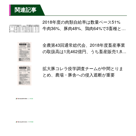
関連記事
2018年度の肉類自給率は数量ベース51%
牛肉36%、豚肉48%、鶏肉64%で3畜種とも
微減
全農第43回通常総代会、2018年度畜産事業
の取扱高は1兆462億円、うち畜産販売1,864
億円
拡大豚コレラ疫学調査チームが中間とりま
とめ、農場・豚舎への侵入遮断が重要