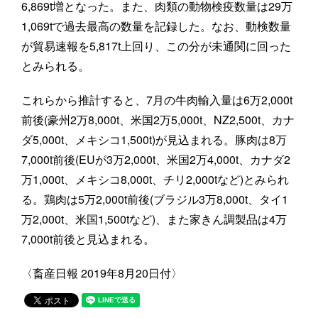
6,869t増となった。また、肉類の動物検疫数量は29万
1,069tで過去最高の数量を記録した。なお、動検数量
が貿易速報を5,817t上回り、この分が未通関に回った
とみられる。
これらから推計すると、7月の牛肉輸入量は6万2,000t
前後(豪州2万8,000t、米国2万5,000t、NZ2,500t、カナ
ダ5,000t、メキシコ1,500t)が見込まれる。豚肉は8万
7,000t前後(EUが3万2,000t、米国2万4,000t、カナダ2
万1,000t、メキシコ8,000t、チリ2,000tなど)とみられ
る。鶏肉は5万2,000t前後(ブラジル3万8,000t、タイ1
万2,000t、米国1,500tなど)、また家きん調製品は4万
7,000t前後と見込まれる。
〈畜産日報 2019年8月20日付〉