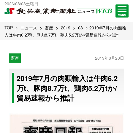
出版物一覧へ
2026/08/08土曜日
試読・購読申し込み
MENU
TOP
ニュース
畜産
2019
08
2019年7月の肉類輸
入は牛肉6.2万t、豚肉8.7万t、鶏肉5.2万tか/貿易速報から推計
畜産
2019年8月20日
2019年7月の肉類輸入は牛肉6.2
万t、豚肉8.7万t、鶏肉5.2万tか/
貿易速報から推計