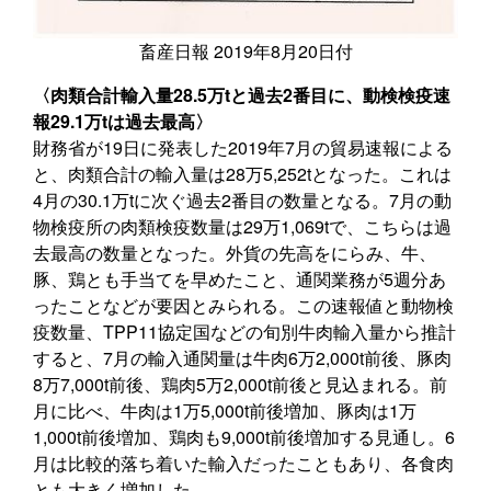
畜産日報 2019年8月20日付
〈肉類合計輸入量28.5万tと過去2番目に、動検検疫速
報29.1万tは過去最高〉
財務省が19日に発表した2019年7月の貿易速報による
と、肉類合計の輸入量は28万5,252tとなった。これは
4月の30.1万tに次ぐ過去2番目の数量となる。7月の動
物検疫所の肉類検疫数量は29万1,069tで、こちらは過
去最高の数量となった。外貨の先高をにらみ、牛、
豚、鶏とも手当てを早めたこと、通関業務が5週分あ
ったことなどが要因とみられる。この速報値と動物検
疫数量、TPP11協定国などの旬別牛肉輸入量から推計
すると、7月の輸入通関量は牛肉6万2,000t前後、豚肉
8万7,000t前後、鶏肉5万2,000t前後と見込まれる。前
月に比べ、牛肉は1万5,000t前後増加、豚肉は1万
1,000t前後増加、鶏肉も9,000t前後増加する見通し。6
月は比較的落ち着いた輸入だったこともあり、各食肉
とも大きく増加した。