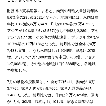
財務省の貿易速報によると、肉類の総輸入量は前年比
5.6%増の28万5,252tとなった。地域別には、米国は前
年比0.3%減の6万6,647t、EUが3.3%増の3万4,750t、
アジアが1.0%増の6万3,537t(うち中国2万2,289t、アセ
アン4万1,113t)、その他の地域(豪州、ブラジル含む)が
12.7%増の12万318tとなった。前月比では全体で4万
7,488t増加し、うち米国は1万1,924t増、EUは4,070t
増、アジアで1万1,606t増(うち中国3,730t増、アセア
ン7,908t増)、その他の地域は1万9,888t増と、各地域
で増加した。
7月の動物検疫数量は、牛肉が7万641t、豚肉が10万
3,776t、家きん肉が5万8,760t、家きん調製品が4万
1,483tだった。前月比では、牛肉が1万2,025t増、豚肉
が1万4,130t増、鶏肉は1万101t増、家きん調製品は