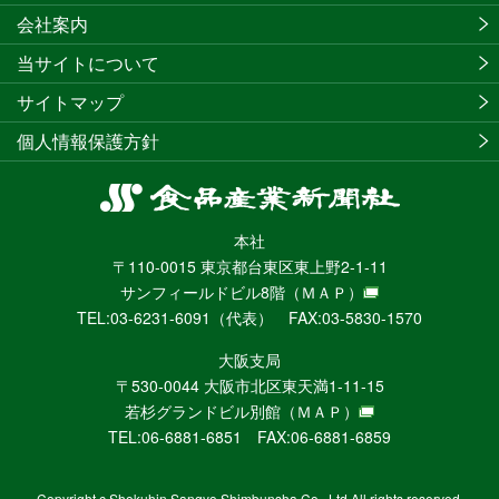
会社案内
当サイトについて
サイトマップ
個人情報保護方針
食
品
本社
産
〒110-0015 東京都台東区東上野2-1-11
業
サンフィールドビル8階
（ＭＡＰ）
新
TEL:03-6231-6091（代表） FAX:03-5830-1570
聞
社
大阪支局
ニ
〒530-0044 大阪市北区東天満1-11-15
ュ
若杉グランドビル別館
（ＭＡＰ）
ー
TEL:06-6881-6851 FAX:06-6881-6859
ス
WEB
Copyright c Shokuhin Sangyo Shimbunsha Co., Ltd All rights reserved.