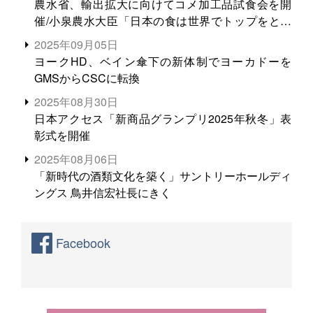
農水省、輸出拡大に向けてコメ加工品試食会を開
催/小泉農水大臣「日本の食は世界でトップをとれ
る。米増産に向けて、米輸出需要の拡大を」
2025年09月05日
ヨークHD、ベイン傘下の新体制でヨーカドーを
GMSからCSCに転換
2025年08月30日
日本アクセス「新商品グランプリ2025年秋冬」表
彰式を開催
2025年08月06日
「新時代の酒類文化を築く」サントリーホールディ
ングス 鳥井信宏社長にきく
Facebook