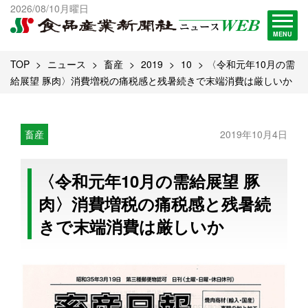
出版物一覧へ
2026/08/10月曜日
試読・購読申し込み
MENU
TOP
ニュース
畜産
2019
10
〈令和元年10月の需
給展望 豚肉〉消費増税の痛税感と残暑続きで末端消費は厳しいか
畜産
2019年10月4日
〈令和元年10月の需給展望 豚
肉〉消費増税の痛税感と残暑続
きで末端消費は厳しいか