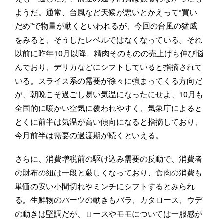
ようだ。通常、台風など天候が悪いとかえって“買い
だめ”で物量が動くといわれるが、今回の台風の猛威
をみると、そうしたレベルではなくなっている。それ
以前に昨年10月以降、精肉そのものの売上げも伸び悩
んでおり、デリカなどにシフトしていると指摘されて
いる。スライス系の需要が徐々に強まってくる方向だ
が、朝晩こそ過ごし易い気温になったにせよ、10月も
全国的に暖かい空気に覆われやすく、気象庁によると
とくに前半は気温が高い傾向になると指摘しており、
今月前半は需要の過渡期が続くといえる。
さらに、消費増税前の駆け込み需要の反動で、消費者
の財布の紐は一段と厳しくなっており、食肉の消費も
単価の安い小間切れやミンチにシフトするとみられ
る。生鮮物のパーツの動きもバラ、カタロース、ウデ
の動きは堅調だが、ロースやモモについては一服感が