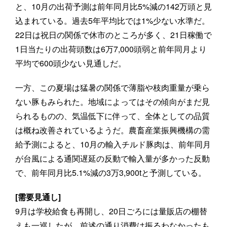
と、10月の出荷予測は前年同月比5%減の142万頭と見
込まれている。過去5年平均比では1%少ない水準だ。
22日は祝日の関係で休市のところが多く、21日稼働で
1日当たりの出荷頭数は6万7,000頭弱と前年同月より
平均で600頭少ない見通しだ。
一方、この夏場は猛暑の関係で薄脂や枝肉重量が乗ら
ない豚もみられた。地域によってはその傾向がまだ見
られるものの、気温低下に伴って、全体としての品質
は概ね改善されているようだ。農畜産業振興機構の需
給予測によると、10月の輸入チルド豚肉は、前年同月
が台風による通関遅延の反動で輸入量が多かった反動
で、前年同月比5.1%減の3万3,900tと予測している。
[需要見通し]
9月は学校給食も再開し、20日ごろには量販店の棚替
えも一巡したが、前述の通り消費は振るわなかったも