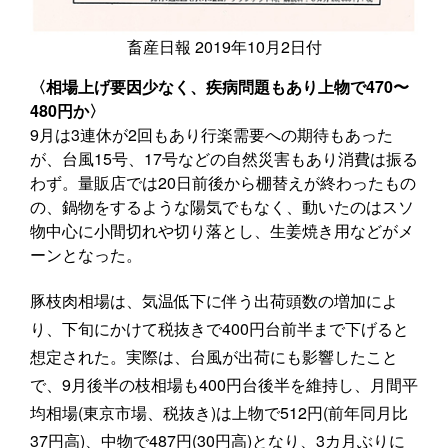
畜産日報 2019年10月2日付
〈相場上げ要因少なく、疾病問題もあり上物で470〜
480円か〉
9月は3連休が2回もあり行楽需要への期待もあった
が、台風15号、17号などの自然災害もあり消費は振る
わず。量販店では20日前後から棚替えが終わったもの
の、鍋物をするような陽気でもなく、動いたのはスソ
物中心に小間切れや切り落とし、生姜焼き用などがメ
ーンとなった。
豚枝肉相場は、気温低下に伴う出荷頭数の増加によ
り、下旬にかけて税抜きで400円台前半まで下げると
想定された。実際は、台風が出荷にも影響したこと
で、9月後半の枝相場も400円台後半を維持し、月間平
均相場(東京市場、税抜き)は上物で512円(前年同月比
37円高)、中物で487円(30円高)となり、3カ月ぶりに