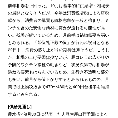
前年相場を上回った。10月は基本的に供給増・相場安
の展開となりそうだが、今年は消費税増税による痛税
感から、消費者の購買も価格志向が一段と強まり、ミ
ンチを含めた安価な商材に需要が流れる可能性が高
い。残暑が続いているため、月前半は鍋物需要も弱い
とみられる。「即位礼正殿の儀」が行われ祝日となる
22日も、消費の盛り上がりの期待は薄そうだ。こうし
た、相場の上げ要因は少ないが、豚コレラの広がりや
予防的ワクチン接種の動きなど、状況次第では相場が
跳ねる要素もはらんでいるため、先行き不透明な部分
も多い。前月から値下がりするとみられるものの、月
間では上物税抜きで470〜480円と400円台後半を維持
するとみられる。
[供給見通し]
農水省が8月30日に発表した肉豚生産出荷予測による