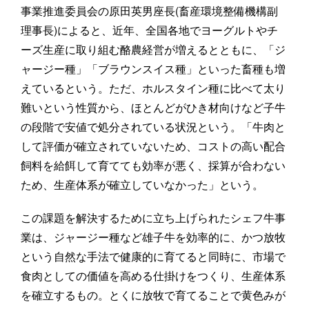
事業推進委員会の原田英男座長(畜産環境整備機構副
理事長)によると、近年、全国各地でヨーグルトやチ
ーズ生産に取り組む酪農経営が増えるとともに、「ジ
ャージー種」「ブラウンスイス種」といった畜種も増
えているという。ただ、ホルスタイン種に比べて太り
難いという性質から、ほとんどがひき材向けなど子牛
の段階で安値で処分されている状況という。「牛肉と
して評価が確立されていないため、コストの高い配合
飼料を給餌して育てても効率が悪く、採算が合わない
ため、生産体系が確立していなかった」という。
この課題を解決するために立ち上げられたシェフ牛事
業は、ジャージー種など雄子牛を効率的に、かつ放牧
という自然な手法で健康的に育てると同時に、市場で
食肉としての価値を高める仕掛けをつくり、生産体系
を確立するもの。とくに放牧で育てることで黄色みが