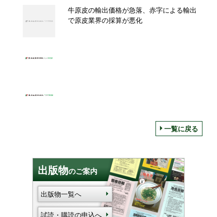
牛原皮の輸出価格が急落、赤字による輸出
で原皮業界の採算が悪化
一覧に戻る
出版物
のご案内
出版物一覧へ
試読・購読の申込へ