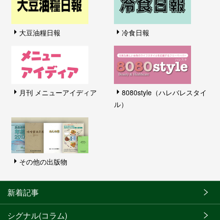
大豆油糧日報
冷食日報
月刊 メニューアイディア
8080style（ハレバレスタイ
ル）
その他の出版物
新着記事
シグナル(コラム)