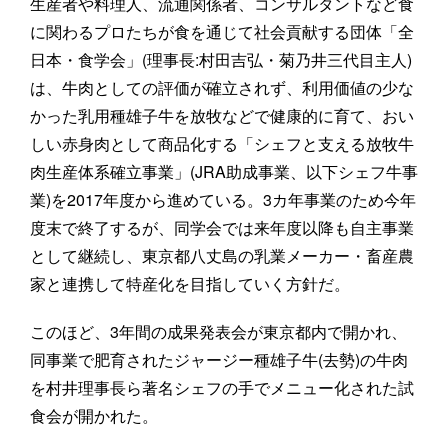
生産者や料理人、流通関係者、コンサルタントなど食
に関わるプロたちが食を通じて社会貢献する団体「全
日本・食学会」(理事長:村田吉弘・菊乃井三代目主人)
は、牛肉としての評価が確立されず、利用価値の少な
かった乳用種雄子牛を放牧などで健康的に育て、おい
しい赤身肉として商品化する「シェフと支える放牧牛
肉生産体系確立事業」(JRA助成事業、以下シェフ牛事
業)を2017年度から進めている。3カ年事業のため今年
度末で終了するが、同学会では来年度以降も自主事業
として継続し、東京都八丈島の乳業メーカー・畜産農
家と連携して特産化を目指していく方針だ。
このほど、3年間の成果発表会が東京都内で開かれ、
同事業で肥育されたジャージー種雄子牛(去勢)の牛肉
を村井理事長ら著名シェフの手でメニュー化された試
食会が開かれた。