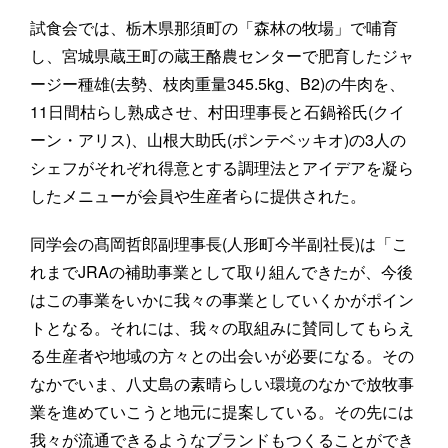
試食会では、栃木県那須町の「森林の牧場」で哺育
し、宮城県蔵王町の蔵王酪農センターで肥育したジャ
ージー種雄(去勢、枝肉重量345.5kg、B2)の牛肉を、
11日間枯らし熟成させ、村田理事長と石鍋裕氏(クイ
ーン・アリス)、山根大助氏(ポンテベッキオ)の3人の
シェフがそれぞれ得意とする調理法とアイデアを凝ら
したメニューが会員や生産者らに提供された。
同学会の髙岡哲郎副理事長(人形町今半副社長)は「こ
れまでJRAの補助事業として取り組んできたが、今後
はこの事業をいかに我々の事業としていくかがポイン
トとなる。それには、我々の取組みに賛同してもらえ
る生産者や地域の方々との出会いが必要になる。その
なかでいま、八丈島の素晴らしい環境のなかで放牧事
業を進めていこうと地元に提案している。その先には
我々が流通できるようなブランドもつくることができ