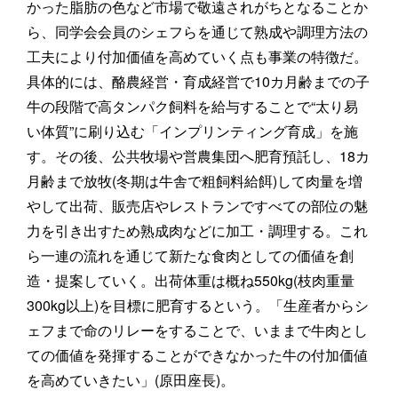
かった脂肪の色など市場で敬遠されがちとなることか
ら、同学会会員のシェフらを通じて熟成や調理方法の
工夫により付加価値を高めていく点も事業の特徴だ。
具体的には、酪農経営・育成経営で10カ月齢までの子
牛の段階で高タンパク飼料を給与することで“太り易
い体質”に刷り込む「インプリンティング育成」を施
す。その後、公共牧場や営農集団へ肥育預託し、18カ
月齢まで放牧(冬期は牛舎で粗飼料給餌)して肉量を増
やして出荷、販売店やレストランですべての部位の魅
力を引き出すため熟成肉などに加工・調理する。これ
ら一連の流れを通じて新たな食肉としての価値を創
造・提案していく。出荷体重は概ね550kg(枝肉重量
300kg以上)を目標に肥育するという。「生産者からシ
ェフまで命のリレーをすることで、いままで牛肉とし
ての価値を発揮することができなかった牛の付加価値
を高めていきたい」(原田座長)。