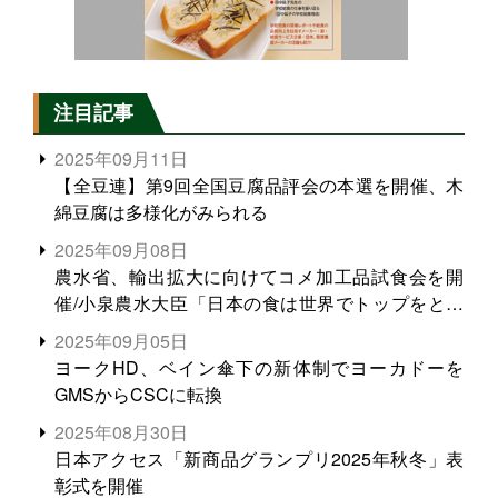
注目記事
2025年09月11日
【全豆連】第9回全国豆腐品評会の本選を開催、木
綿豆腐は多様化がみられる
2025年09月08日
農水省、輸出拡大に向けてコメ加工品試食会を開
催/小泉農水大臣「日本の食は世界でトップをとれ
る。米増産に向けて、米輸出需要の拡大を」
2025年09月05日
ヨークHD、ベイン傘下の新体制でヨーカドーを
GMSからCSCに転換
2025年08月30日
日本アクセス「新商品グランプリ2025年秋冬」表
彰式を開催