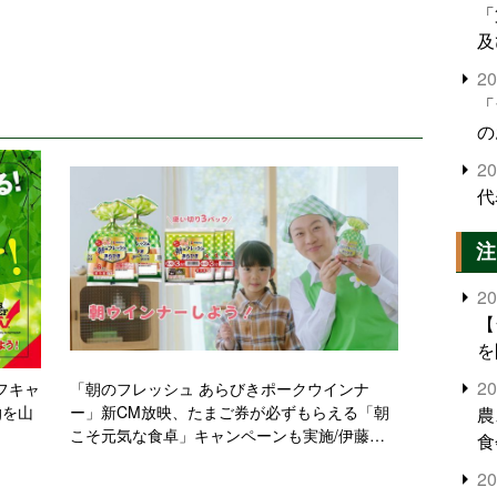
「
及
2
「
の
2
代
注
2
【
を
2
フキャ
「朝のフレッシュ あらびきポークウインナ
gを山
ー」新CM放映、たまご券が必ずもらえる「朝
農
こそ元気な食卓」キャンペーンも実施/伊藤ハ
食
ム
界
2
米