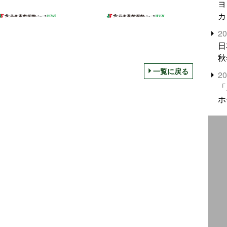
ヨ
カ
2
日
秋
一覧に戻る
2
「
ホ