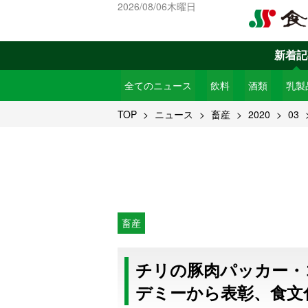
2026/08/06木曜日
新着記
全てのニュース
飲料
酒類
乳製
TOP
ニュース
畜産
2020
03
畜産
チリの豚肉パッカー・
デミーから表彰、食文