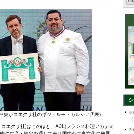
シ
2
中央がコエクサ社のギジェルモ・ガルシア代表)
〈
、コエクサ社)はこのほど、ACL(フランス料理アカデミ
2
豚肉の生産・輸出を通してチリ国内外の食文化の発展