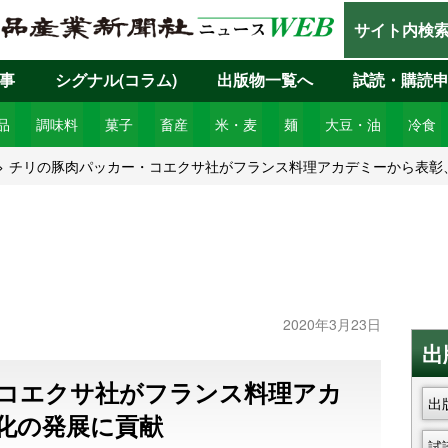
サイト内検
事
シグナル(コラム)
出版物一覧へ
試読・購読
品
調味料
菓子
畜産
米・麦
麺
大豆・油
冷食
チリの豚肉パッカー・コエクサ社がフランス料理アカデミーから表彰
2020年3月23日
出
コエクサ社がフランス料理アカ
出
化の発展に貢献
試