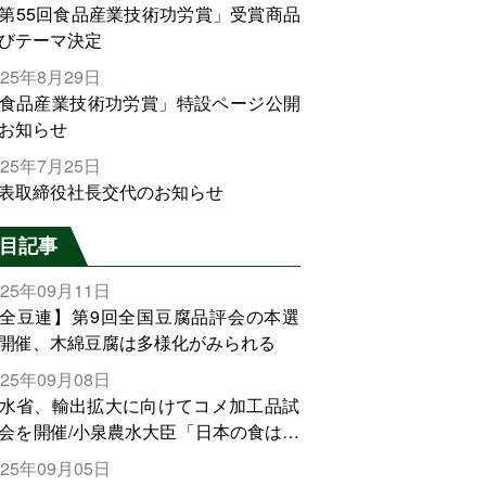
第55回食品産業技術功労賞」受賞商品
びテーマ決定
025年8月29日
食品産業技術功労賞」特設ページ公開
お知らせ
025年7月25日
表取締役社長交代のお知らせ
目記事
025年09月11日
全豆連】第9回全国豆腐品評会の本選
開催、木綿豆腐は多様化がみられる
025年09月08日
水省、輸出拡大に向けてコメ加工品試
会を開催/小泉農水大臣「日本の食は世
でトップをとれる。米増産に向けて、
025年09月05日
輸出需要の拡大を」