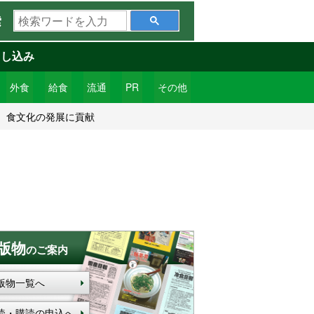
検
索
索
ワ
申し込み
ー
ド
外食
給食
流通
PR
その他
を
、食文化の発展に貢献
入
力
版物
のご案内
版物一覧へ
読・購読の申込へ