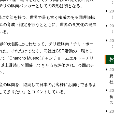
〈
チリの豚肉パッカーとしての表彰は初となる。
2
〈
カ国に支部を持つ、世界で最も古く権威のある調理師協
エの育成・認定を行うとともに、世界の食文化の発展
2
いる。
〈
2
界20カ国以上にわたって、チリ産豚肉「チリ・ポー
〈
れた。それだけでなく、同社はCSR活動の一環とし
て「Chancho Muerto(チャンチョ・ムエルト＝チリ
お
0年以上継続して開催してきた点も評価され、今回のチ
2
た。
夏
社
産の豚肉を、継続して日本のお客様にお届けできるよ
2
して参りたい」とコメントしている。
食
ス
2