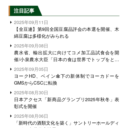
注目記事
2025年09月11日
【全豆連】第9回全国豆腐品評会の本選を開催、木
綿豆腐は多様化がみられる
2025年09月08日
農水省、輸出拡大に向けてコメ加工品試食会を開
催/小泉農水大臣「日本の食は世界でトップをとれ
る。米増産に向けて、米輸出需要の拡大を」
2025年09月05日
ヨークHD、ベイン傘下の新体制でヨーカドーを
GMSからCSCに転換
2025年08月30日
日本アクセス「新商品グランプリ2025年秋冬」表
彰式を開催
2025年08月06日
「新時代の酒類文化を築く」サントリーホールディ