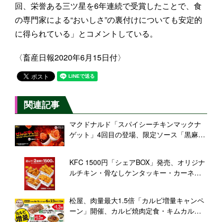
回、栄誉ある三ツ星を6年連続で受賞したことで、食
の専門家による“おいしさ”の裏付けについても安定的
に得られている」とコメントしている。
〈畜産日報2020年6月15日付〉
関連記事
マクドナルド「スパイシーチキンマックナ
ゲット」4回目の登場、限定ソース「黒麻婆
ソース」「ハラペーニョチーズソース」も
KFC 1500円「シェアBOX」発売、オリジナ
ルチキン・骨なしケンタッキー・カーネル
クリスピー・ナゲットから2種を選んで組み
合わせ
松屋、肉量最大1.5倍「カルビ増量キャンペ
ーン」開催、カルビ焼肉定食・キムカル丼
など対象、テイクアウト限定「カルビ焼肉