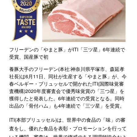
フリーデンの「やまと豚」がITI「三ツ星」6年連続で
受賞、国産豚で初
養豚大手のフリーデン(本社:神奈川県平塚市、森延孝
社長)は6月11日、同社が生産する「やまと豚」が、今
春ベルギー・ブリュッセルで開かれたITI(国際味覚審
査機構)2020年度審査会で優秀味覚賞の「三つ星」を
獲得したと発表した。6年連続での受賞となる。同時
出品の「骨付ハム」も4年連続で「三ツ星」を受賞。
ITI(本部ブリュッセル)は、世界中の食品の「味」の審
査をし、優れた食品を表彰・プロモーションを行って
いる機関。審査は、世界で権威のある調理師協会およ