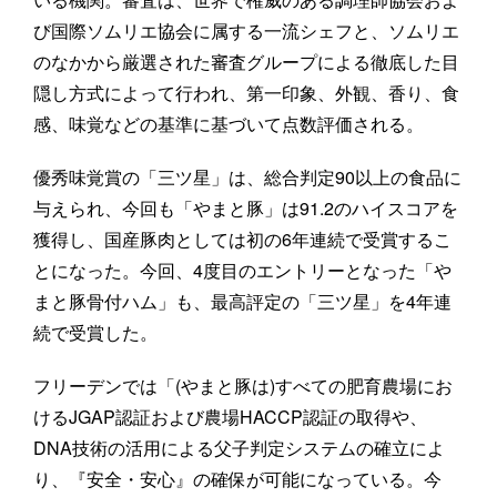
び国際ソムリエ協会に属する一流シェフと、ソムリエ
のなかから厳選された審査グループによる徹底した目
隠し方式によって行われ、第一印象、外観、香り、食
感、味覚などの基準に基づいて点数評価される。
優秀味覚賞の「三ツ星」は、総合判定90以上の食品に
与えられ、今回も「やまと豚」は91.2のハイスコアを
獲得し、国産豚肉としては初の6年連続で受賞するこ
とになった。今回、4度目のエントリーとなった「や
まと豚骨付ハム」も、最高評定の「三ツ星」を4年連
続で受賞した。
フリーデンでは「(やまと豚は)すべての肥育農場にお
けるJGAP認証および農場HACCP認証の取得や、
DNA技術の活用による父子判定システムの確立によ
り、『安全・安心』の確保が可能になっている。今