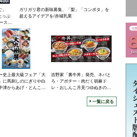
ご」
ガリガリ君の新味募集、「梨」「コンポタ」を
たっぷ
超えるアイデアを/赤城乳業
ース・
ー史上最大級フェア「大
吉野家「裏牛丼」発売、ネバと
」に馬刺しのにぎりや白
ろ・アボチー・肉だく胡麻ド
中津からあげ・とんこつ
レ・おしんこ月見つゆぬきの4
ンや白くまパフェも
種、従業員の“まかない”メニュ
ー調査から誕生
一覧に戻る