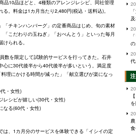
商品10品ほどと、4種類のアレンジレシピ、同社管理
2
。料金は1カ月当たり2,480円(税込・送料込)。
「
及
」「チキンハンバーグ」の定番商品はじめ、旬の素材
2
。「こだわりの玉ねぎ」「おべんとう」といった毎月
「
届けられる。
の
2
会員数を限定して試験的サービスを行ってきた。石井
代
心に30代後半から40代後半が多いという。満足度
「料理にかける時間が減った」「献立選びが楽になっ
注
2
代・女性)
【
レシピが嬉しい(30代・女性)
を
なる(60代・女性)
2
農
食
では、1カ月分のサービスを体験できる「イシイの定
界