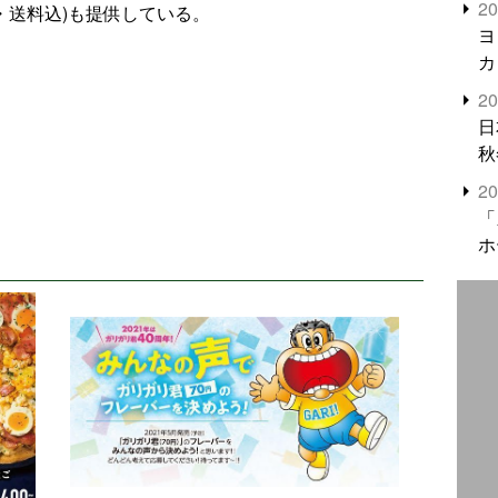
2
込・送料込)も提供している。
米
ヨ
カ
2
日
秋
2
「
ホ