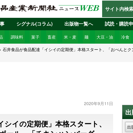
サイト内検
事
シグナル(コラム)
出版物一覧へ
試読・購読
品
調味料
菓子
畜産
米・麦
麺
大豆・油
冷食
石井食品が食品配達「イシイの定期便」本格スタート、「おべんとク
2020年9月11日
出
イシイの定期便」本格スタート、
出