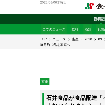
2026/08/06木曜日
新着記
全てのニュース
飲料
酒類
乳製
TOP
ニュース
畜産
2020
09
毎月約10品を家庭へ
畜産
石井食品が食品配達「