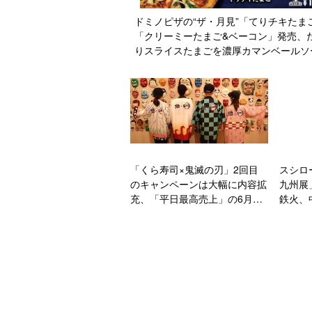
ドミノピザの“ザ・月見”「てりチキたま
「クリーミーたまご&ベーコン」発売、
りスライスたまごを濃厚カマンベールソ
ホワイトソースで
「くら寿司×鬼滅の刃」2回目
スシロ
のキャンペーンは大幅に内容拡
九州展
充、「平日最高売上」の6月
鉄火、
は“前哨戦”
ラーメ