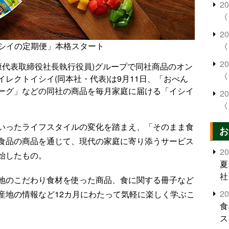
2
〈
2
シイの定期便」本格スタート
〈
2
康代表取締役社長執行役員)グループで同社商品のオン
〈
レクトイシイ(同本社・代表)は9月11日、「おべん
ーグ」などの同社の商品を毎月家庭に届ける「イシイ
2
〈
いったライフスタイルの変化を踏まえ、「そのまま食
お
食品の商品を通じて、現代の家庭に寄り添うサービス
2
始したもの。
夏
社
地のこだわり食材を使った商品、食に関する冊子など
2
産地の情報など12カ月にわたって気軽に楽しく学ぶこ
食
ス