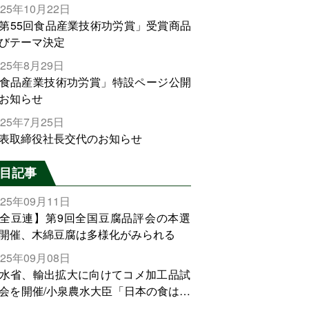
025年10月22日
第55回食品産業技術功労賞」受賞商品
びテーマ決定
025年8月29日
食品産業技術功労賞」特設ページ公開
お知らせ
025年7月25日
表取締役社長交代のお知らせ
目記事
025年09月11日
全豆連】第9回全国豆腐品評会の本選
開催、木綿豆腐は多様化がみられる
025年09月08日
水省、輸出拡大に向けてコメ加工品試
会を開催/小泉農水大臣「日本の食は世
でトップをとれる。米増産に向けて、