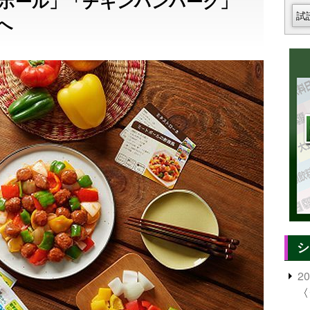
ボール」「チキンハンバーグ」
試
へ
シ
2
〈