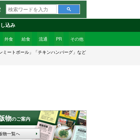
検
索
索
ワ
申し込み
ー
ド
外食
給食
流通
PR
その他
を
ンミートボール」「チキンハンバーグ」など
入
力
版物
のご案内
版物一覧へ