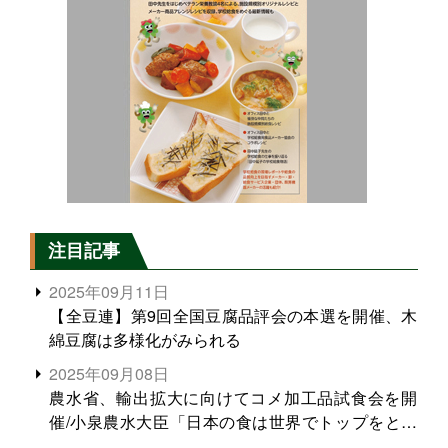
注目記事
2025年09月11日
【全豆連】第9回全国豆腐品評会の本選を開催、木
綿豆腐は多様化がみられる
2025年09月08日
農水省、輸出拡大に向けてコメ加工品試食会を開
催/小泉農水大臣「日本の食は世界でトップをとれ
る。米増産に向けて、米輸出需要の拡大を」