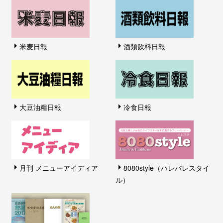
米麦日報
酒類飲料日報
大豆油糧日報
冷食日報
月刊 メニューアイディア
8080style（ハレバレスタイ
ル）