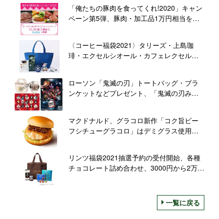
「俺たちの豚肉を食ってくれ!2020」キャン
ペーン第5弾、豚肉・加工品1万円相当をプ
レゼント/日本養豚協会
〈コーヒー福袋2021〉タリーズ・上島珈
琲・エクセルシオール・カフェレクセル、
予約受付を一斉スタート、12月1日から
ローソン「鬼滅の刃」トートバッグ・ブラ
ンケットなどプレゼント、「鬼滅の刃みか
ん」「鬼滅の刃恵方巻」やコラボグッズ展
開も
マクドナルド、グラコロ新作「コク旨ビー
フシチューグラコロ」はデミグラス使用、
朝マックにも登場
リンツ福袋2021抽選予約の受付開始、各種
チョコレート詰め合わせ、3000円から2万円
まで4種類
一覧に戻る