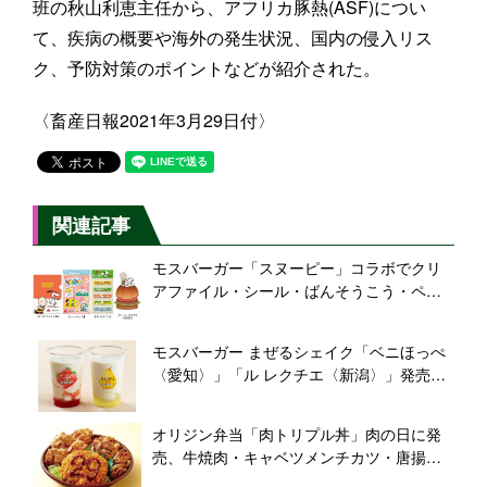
班の秋山利恵主任から、アフリカ豚熱(ASF)につい
て、疾病の概要や海外の発生状況、国内の侵入リス
ク、予防対策のポイントなどが紹介された。
〈畜産日報2021年3月29日付〉
関連記事
モスバーガー「スヌーピー」コラボでクリ
アファイル・シール・ばんそうこう・ペー
パークラフト付きセット、包装紙やトレー
マットにも登場
モスバーガー まぜるシェイク「ベニほっぺ
〈愛知〉」「ル レクチエ〈新潟〉」発売、
ご当地シェイク第2弾
オリジン弁当「肉トリプル丼」肉の日に発
売、牛焼肉・キャベツメンチカツ・唐揚げ
にライス300gの限定メニュー