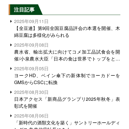
注目記事
2025年09月11日
【全豆連】第9回全国豆腐品評会の本選を開催、木
綿豆腐は多様化がみられる
2025年09月08日
農水省、輸出拡大に向けてコメ加工品試食会を開
催/小泉農水大臣「日本の食は世界でトップをとれ
る。米増産に向けて、米輸出需要の拡大を」
2025年09月05日
ヨークHD、ベイン傘下の新体制でヨーカドーを
GMSからCSCに転換
2025年08月30日
日本アクセス「新商品グランプリ2025年秋冬」表
彰式を開催
2025年08月06日
「新時代の酒類文化を築く」サントリーホールディ