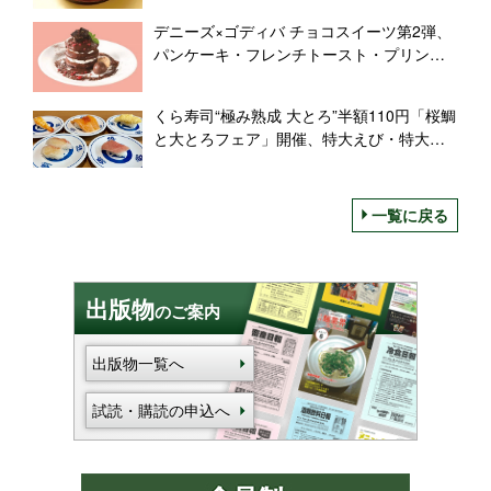
デニーズ×ゴディバ チョコスイーツ第2弾、
パンケーキ・フレンチトースト・プリンミ
ニパルフェなど展開
くら寿司“極み熟成 大とろ”半額110円「桜鯛
と大とろフェア」開催、特大えび・特大切
りサーモンも登場
一覧に戻る
出版物
のご案内
出版物一覧へ
試読・購読の申込へ