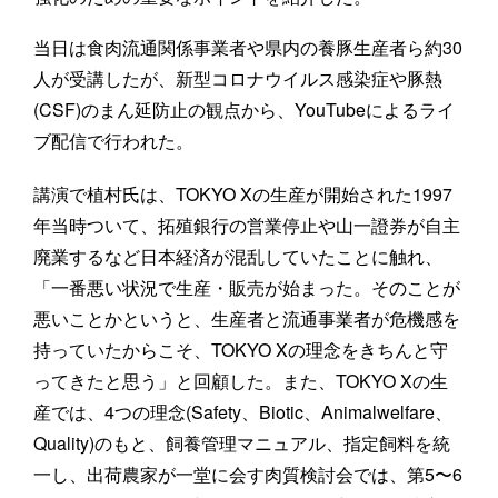
当日は食肉流通関係事業者や県内の養豚生産者ら約30
人が受講したが、新型コロナウイルス感染症や豚熱
(CSF)のまん延防止の観点から、YouTubeによるライ
ブ配信で行われた。
講演で植村氏は、TOKYO Xの生産が開始された1997
年当時ついて、拓殖銀行の営業停止や山一證券が自主
廃業するなど日本経済が混乱していたことに触れ、
「一番悪い状況で生産・販売が始まった。そのことが
悪いことかというと、生産者と流通事業者が危機感を
持っていたからこそ、TOKYO Xの理念をきちんと守
ってきたと思う」と回顧した。また、TOKYO Xの生
産では、4つの理念(Safety、Biotic、Animalwelfare、
Quality)のもと、飼養管理マニュアル、指定飼料を統
一し、出荷農家が一堂に会す肉質検討会では、第5〜6