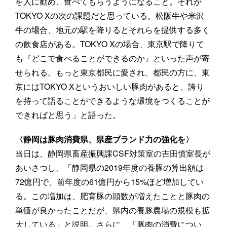
を人に勧め、食べてもらうようになること。それが
TOKYO Xの次の課題だと思っている。松阪牛や米沢
牛の場合、地元の駅を降りるとそれらを提供する多く
の飲食店がある。TOKYO Xの場合、東京駅で降りて
も『どこで食べることができるのか』といった声が寄
せられる。もっと東京都民に愛され、都民の方に、東
京にはTOKYO Xというおいしい豚肉があると、誇り
を持って語ることができるような環境をつくることが
できればと思う」と語った。
〈静岡は豚肉消費県、県産ブランド力の強化を〉
当日は、静岡県畜産振興課CSF対策室の吉田慎室長が
あいさつし、「静岡県の2019年度の養豚の算出額は
72億円で、前年度の61億円から15%ほど増加してい
る。この増加は、肥育豚の頭数が増えたことと豚肉の
単価が良かったことだが、県内の養豚農場の規模も拡
大している」と説明。さらに、「豚肉の消費につい