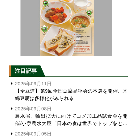
注目記事
2025年09月11日
【全豆連】第9回全国豆腐品評会の本選を開催、木
綿豆腐は多様化がみられる
2025年09月08日
農水省、輸出拡大に向けてコメ加工品試食会を開
催/小泉農水大臣「日本の食は世界でトップをとれ
る。米増産に向けて、米輸出需要の拡大を」
2025年09月05日