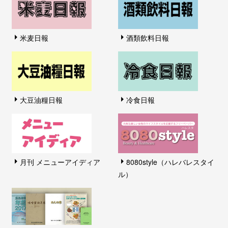
米麦日報
酒類飲料日報
大豆油糧日報
冷食日報
月刊 メニューアイディア
8080style（ハレバレスタイ
ル）