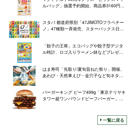
ルバッグ」抽選予約開始、商品券3160円分
付きで3000円、ドナルド・バーディ・グリ
マス・ハンバーグラーたち登場
スタバ 都道府県別「47JIMOTOフラペチー
ノ」47種類一斉発売、スターバックス日本
上陸25周年第2弾「地域・地元とつながる」
で
「餃子の王将」エコバッグや餃子型デジタ
ル時計、ロゴ入りラーメン鉢などプレゼン
ト/2022年版ぎょうざ倶楽部お客様感謝キャ
ンペーン
はま寿司「先取り!夏旬旨ねた祭り」開催、
あわび・天然車えび・金穴子など旬ネタ、
豚しょうが焼き握りも
バーガーキング ビーフ499g「東京テリヤキ
タワー超ワンパウンドビーフバーガー」発
売、日本生まれの“テリヤキソース”使用ハン
バーガー
一覧に戻る