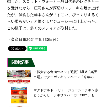
戦した。スコット・ウォーカー駐日代表のレクチャー
を受けながら、庄司さんが厚切りステーキを焼き上げ
たが、試食した藤本さんが「すごい、びっくりするく
らい柔らかい」と驚くほどジューシーに仕上がった。
この様子は、多くのメディアが取材した。
〈畜産日報2021年6月30日付〉
関連記事
〈拡大する食肉のネット通販〉MLA「楽天
市場」でクーポンキャンペーン「今年のバ
ービーはオージー・ビーフに決まり!」開
催、楽天市場25店舗が参加
マクドナルド トリチ・ジューシーチキン赤
とうがらし・テキサスバーガー2021、もう
一度食べたい“私の推しバーガー”復刻、創業
50周年キャンペーン第1弾