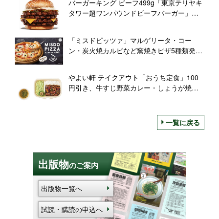
バーガーキング ビーフ499g「東京テリヤキ
タワー超ワンパウンドビーフバーガー」発
売、日本生まれの“テリヤキソース”使用ハン
バーガー
「ミスドピッツァ」マルゲリータ・コー
ン・炭火焼カルビなど窯焼きピザ5種類発
売、テイクアウトでも/ミスタードーナツ
「MISDO PIZZA」
やよい軒 テイクアウト「おうち定食」100
円引き、牛すじ野菜カレー・しょうが焼カ
レー・から揚げ・デミハンバーグ対象にキ
ャンペーン
一覧に戻る
出版物
のご案内
出版物一覧へ
試読・購読の申込へ