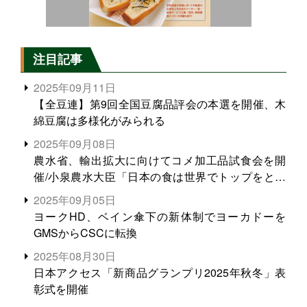
注目記事
2025年09月11日
【全豆連】第9回全国豆腐品評会の本選を開催、木
綿豆腐は多様化がみられる
2025年09月08日
農水省、輸出拡大に向けてコメ加工品試食会を開
催/小泉農水大臣「日本の食は世界でトップをとれ
る。米増産に向けて、米輸出需要の拡大を」
2025年09月05日
ヨークHD、ベイン傘下の新体制でヨーカドーを
GMSからCSCに転換
2025年08月30日
日本アクセス「新商品グランプリ2025年秋冬」表
彰式を開催