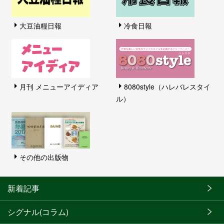
大豆油糧日報
冷食日報
月刊 メニューアイディア
8080style（ハレバレスタイ
ル）
その他の出版物
新着記事
シグナル(コラム)