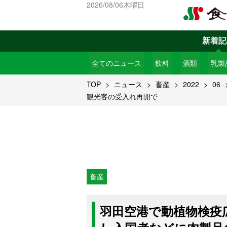
2026/08/06木曜日
新着記
全てのニュース
飲料
酒類
乳製
TOP
ニュース
畜産
2022
06
観光客の受入れ再開で
畜産
羽田空港で動植物検疫