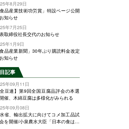
025年8月29日
食品産業技術功労賞」特設ページ公開
お知らせ
025年7月25日
表取締役社長交代のお知らせ
025年1月9日
食品産業新聞」30年ぶり購読料金改定
お知らせ
目記事
025年09月11日
全豆連】第9回全国豆腐品評会の本選
開催、木綿豆腐は多様化がみられる
025年09月08日
水省、輸出拡大に向けてコメ加工品試
会を開催/小泉農水大臣「日本の食は世
でトップをとれる。米増産に向けて、