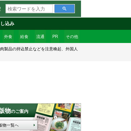
検
索
索
ワ
申し込み
ー
ド
外食
給食
流通
PR
その他
を
に肉製品の持込禁止などを注意喚起、外国人
入
力
版物
のご案内
版物一覧へ