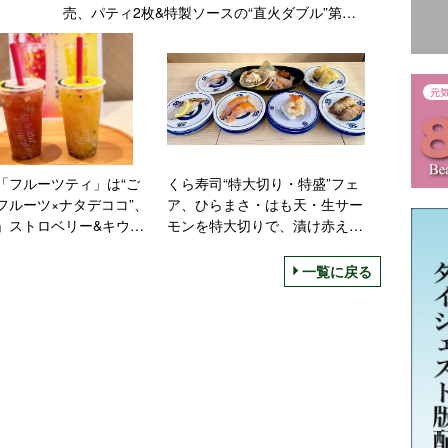
売、パティ2枚&特製ソースの“直火ダブル”第2
弾
「フルーツティ」は“ご
くら寿司“特大切り・特盛”フェ
フルーツ×ナタデココ”、
ア、ひらまさ・はも天・生サー
」ストロベリー&キウイ
モンを特大切りで、漬け赤えび
ルグレイ、「黄色」パイ
を特盛で 焼きふぐも登場
ンゴー&パッションフル
一覧に戻る
ジャスミン/ミスタードー