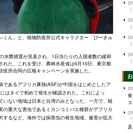
2
〈
2
〈
2
ンくん」と、植物防疫所公式キャラクター「ぴーきゅ
〈
2
19)の水際措置が見直され、1日当たりの入国者数の緩和
〈
された。これを受け、農林水産省は6月10日、東京都
防疫所合同の広報キャンペーンを実施した。
お
であるアフリカ豚熱(ASF)が中国をはじめとしたア
2
1月にはタイで初めて発生が確認された。これによっ
食
ていない地域は日本と台湾のみとなった。一方で、植
ス
実の重大な害虫であるミカンコミバエ種群がアフリカ
2
大するなど、海外では病害虫の発生地域、被害が拡大
「
及