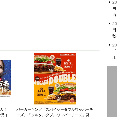
2
米
ヨ
カ
2
日
秋
2
「
ホ
万人タ
バーガーキング「スパイシーダブルワッパーチ
食品イ
ーズ」「タルタルダブルワッパーチーズ」発