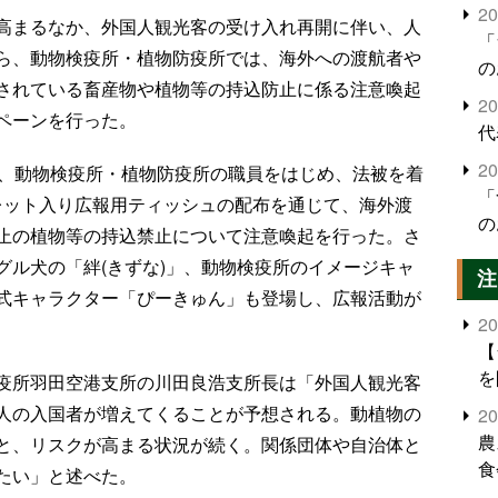
2
高まるなか、外国人観光客の受け入れ再開に伴い、人
「
ら、動物検疫所・植物防疫所では、海外への渡航者や
の
されている畜産物や植物等の持込防止に係る注意喚起
2
ペーンを行った。
代
2
携し、動物検疫所・植物防疫所の職員をはじめ、法被を着
「
フレット入り広報用ティッシュの配布を通じて、海外渡
の
止の植物等の持込禁止について注意喚起を行った。さ
グル犬の「絆(きずな)」、動物検疫所のイメージキャ
注
式キャラクター「ぴーきゅん」も登場し、広報活動が
2
【
を
疫所羽田空港支所の川田良浩支所長は「外国人観光客
人の入国者が増えてくることが予想される。動植物の
2
農
と、リスクが高まる状況が続く。関係団体や自治体と
食
たい」と述べた。
界