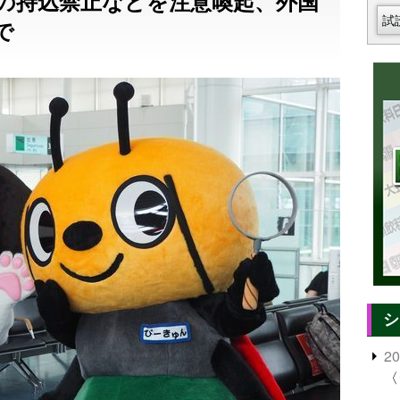
の持込禁止などを注意喚起、外国
試
で
シ
2
〈