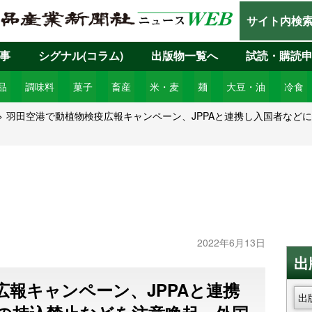
サイト内検
事
シグナル(コラム)
出版物一覧へ
試読・購読
品
調味料
菓子
畜産
米・麦
麺
大豆・油
冷食
羽田空港で動植物検疫広報キャンペーン、JPPAと連携し入国者など
2022年6月13日
出
広報キャンペーン、JPPAと連携
出