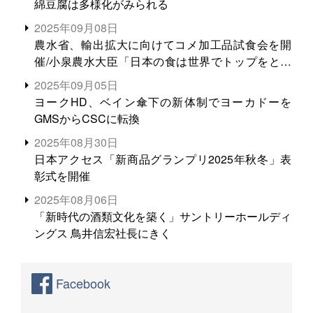
綿豆腐は多様化がみられる
2025年09月08日
農水省、輸出拡大に向けてコメ加工品試食会を開
催/小泉農水大臣「日本の食は世界でトップをとれ
る。米増産に向けて、米輸出需要の拡大を」
2025年09月05日
ヨークHD、ベイン傘下の新体制でヨーカドーを
GMSからCSCに転換
2025年08月30日
日本アクセス「新商品グランプリ2025年秋冬」表
彰式を開催
2025年08月06日
「新時代の酒類文化を築く」サントリーホールディ
ングス 鳥井信宏社長にきく
Facebook