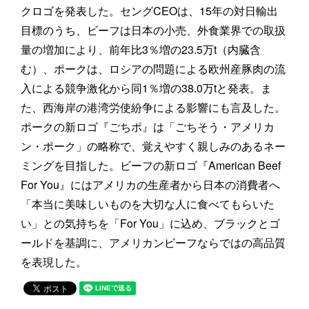
クロゴを発表した。セングCEOは、15年の対日輸出
目標のうち、ビーフは日本の小売、外食業界での取扱
量の増加により、前年比3％増の23.5万t（内臓含
む）、ポークは、ロシアの問題による欧州産豚肉の流
入による競争激化から同1％増の38.0万tと発表。ま
た、西海岸の港湾労使紛争による影響にも言及した。
ポークの新ロゴ『ごちポ』は「ごちそう・アメリカ
ン・ポーク」の略称で、覚えやすく親しみのあるネー
ミングを目指した。ビーフの新ロゴ『American Beef
For You』にはアメリカの生産者から日本の消費者へ
「本当に美味しいものを大切な人に食べてもらいた
い」との気持ちを「For You」に込め、ブラックとゴ
ールドを基調に、アメリカンビーフならではの高品質
を表現した。