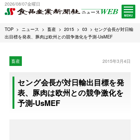
出版物一覧へ
2026/08/07金曜日
試読・購読申し込み
MENU
TOP
ニュース
畜産
2015
03
セング会長が対日輸
出目標を発表、豚肉は欧州との競争激化を予測-UsMEF
畜産
2015年3月4日
セング会長が対日輸出目標を発
表、豚肉は欧州との競争激化を
予測-UsMEF