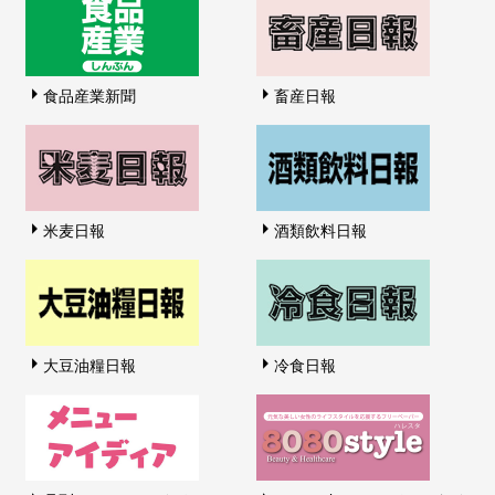
食品産業新聞
畜産日報
米麦日報
酒類飲料日報
大豆油糧日報
冷食日報