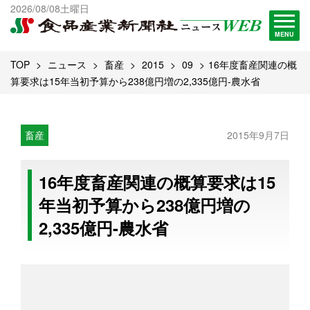
出版物一覧へ
2026/08/08土曜日
試読・購読申し込み
MENU
TOP
ニュース
畜産
2015
09
16年度畜産関連の概
算要求は15年当初予算から238億円増の2,335億円-農水省
畜産
2015年9月7日
16年度畜産関連の概算要求は15
年当初予算から238億円増の
2,335億円-農水省