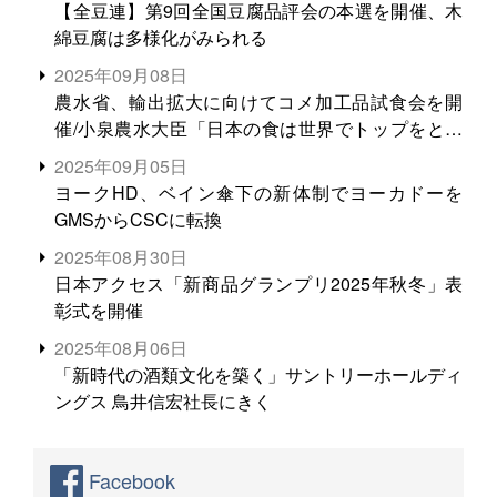
【全豆連】第9回全国豆腐品評会の本選を開催、木
綿豆腐は多様化がみられる
2025年09月08日
農水省、輸出拡大に向けてコメ加工品試食会を開
催/小泉農水大臣「日本の食は世界でトップをとれ
る。米増産に向けて、米輸出需要の拡大を」
2025年09月05日
ヨークHD、ベイン傘下の新体制でヨーカドーを
GMSからCSCに転換
2025年08月30日
日本アクセス「新商品グランプリ2025年秋冬」表
彰式を開催
2025年08月06日
「新時代の酒類文化を築く」サントリーホールディ
ングス 鳥井信宏社長にきく
Facebook