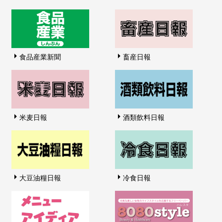
食品産業新聞
畜産日報
米麦日報
酒類飲料日報
大豆油糧日報
冷食日報