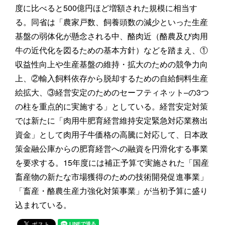
度に比べると500億円ほど増額された規模に相当す
る。同省は「農家戸数、飼養頭数の減少といった生産
基盤の弱体化が懸念される中、酪肉近（酪農及び肉用
牛の近代化を図るための基本方針）などを踏まえ、①
収益性向上や生産基盤の維持・拡大のための競争力向
上、②輸入飼料依存から脱却するための自給飼料生産
絵拡大、③経営安定のためのセーフティネット–の3つ
の柱を重点的に実施する」としている。経営安定対策
では新たに「肉用牛肥育経営維持安定緊急対応業務出
資金」として肉用子牛価格の高騰に対応して、日本政
策金融公庫からの肥育経営への融資を円滑化する事業
を要求する。15年度には補正予算で実施された「国産
畜産物の新たな市場獲得のための技術開発促進事業」
「畜産・酪農生産力強化対策事業」が当初予算に盛り
込まれている。