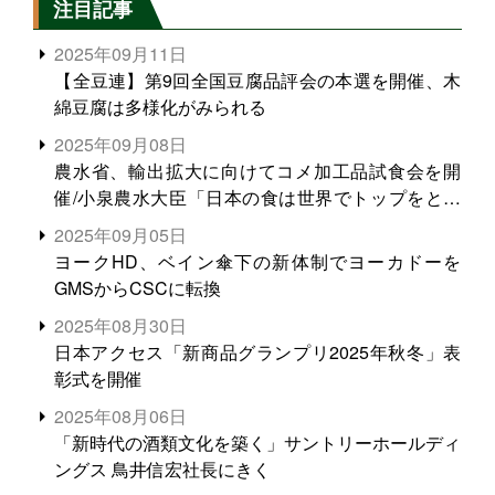
注目記事
2025年09月11日
【全豆連】第9回全国豆腐品評会の本選を開催、木
綿豆腐は多様化がみられる
2025年09月08日
農水省、輸出拡大に向けてコメ加工品試食会を開
催/小泉農水大臣「日本の食は世界でトップをとれ
る。米増産に向けて、米輸出需要の拡大を」
2025年09月05日
ヨークHD、ベイン傘下の新体制でヨーカドーを
GMSからCSCに転換
2025年08月30日
日本アクセス「新商品グランプリ2025年秋冬」表
彰式を開催
2025年08月06日
「新時代の酒類文化を築く」サントリーホールディ
ングス 鳥井信宏社長にきく