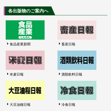
各出版物のご案内へ
食品産業新聞
畜産日報
米麦日報
酒類飲料日報
大豆油糧日報
冷食日報