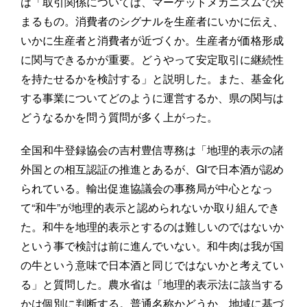
は「取引関係については、マーケットメカニズムで決
まるもの。消費者のシグナルを生産者にいかに伝え、
いかに生産者と消費者が近づくか。生産者が価格形成
に関与できるかが重要。どうやって安定取引に継続性
を持たせるかを検討する」と説明した。また、基金化
する事業についてどのように運営するか、県の関与は
どうなるかを問う質問が多く上がった。
全国和牛登録協会の吉村豊信専務は「地理的表示の諸
外国との相互認証の推進とあるが、GIで日本酒が認め
られている。輸出促進協議会の事務局が中心となっ
て“和牛”が地理的表示と認められないか取り組んでき
た。和牛を地理的表示とするのは難しいのではないか
という事で検討は前に進んでいない。和牛肉は我が国
の牛という意味で日本酒と同じではないかと考えてい
る」と質問した。農水省は「地理的表示法に該当する
かは個別に判断する。普通名称かどうか、地域に基づ