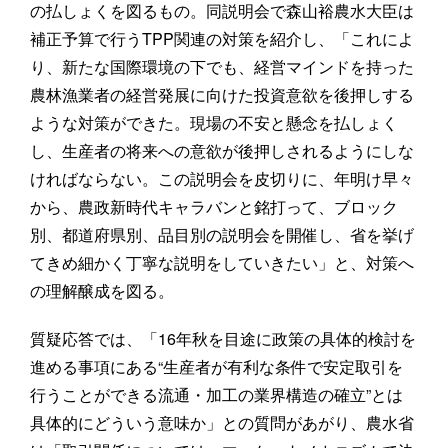
の払しょくを図るもの。同説明会で森山裕農水大臣は
補正予算で行うTPP関連の対策を紹介し、「これによ
り、新たな国際環境の下でも、経営マインドを持った
農林漁業者の経営発展に向けた投資意欲を後押しする
ような対策ができた。現場の不安と懸念を払しょく
し、生産者の将来への意欲が後押しされるようにしな
ければならない。この説明会を皮切りに、年明け早々
から、農政新時代キャラバンと銘打って、ブロック
別、都道府県別、品目別の説明会を開催し、省を挙げ
てきめ細かく丁寧な説明をしていきたい」と、対策へ
の理解醸成を図る。
質疑応答では、「16年秋を目途に政策の具体的検討を
進める事項にある“生産者が有利な条件で安定取引を
行うことができる流通・加工の業界構造の確立”とは
具体的にどういう意味か」との質問があがり、農水省