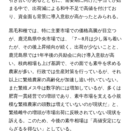
まる中で、出荷減による和牛不足で高値を付けてお
り、資金面も背景に導入意欲が高かったとみられる。
黒毛和種では、特に主要市場での価格高騰が目立つ
が、鹿児島県中央市場では、「7～8月は少し落ち着い
たが、その後上昇傾向が続く。出荷が少ないことと、
鹿児島県では1年半後の共励会に向け導入意欲が高
い。枝肉相場も上げ基調で、その面でも素牛を求める
農家が多い。行政では生産対策を行っているが、それ
以上に繁殖農家の高齢化が加速し追い付いていない。
また繁殖メス牛は数字的には増加しているが、多くは
肥育一貫経営での増頭であり、素牛市場を支える小規
模な繁殖農家の頭数は増えていないのが現状だ」と、
繁殖雌牛の増頭が市場出荷に反映されていない現状を
訴える。このため、今後の素牛相場は「高値安定にな
らざるを得ない」としている。