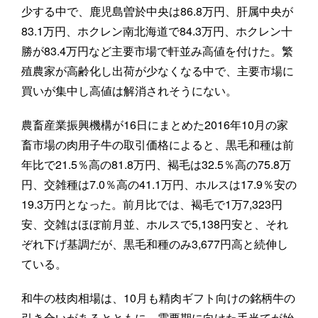
少する中で、鹿児島曽於中央は86.8万円、肝属中央が
83.1万円、ホクレン南北海道で84.3万円、ホクレン十
勝が83.4万円など主要市場で軒並み高値を付けた。繁
殖農家が高齢化し出荷が少なくなる中で、主要市場に
買いが集中し高値は解消されそうにない。
農畜産業振興機構が16日にまとめた2016年10月の家
畜市場の肉用子牛の取引価格によると、黒毛和種は前
年比で21.5％高の81.8万円、褐毛は32.5％高の75.8万
円、交雑種は7.0％高の41.1万円、ホルスは17.9％安の
19.3万円となった。前月比では、褐毛で1万7,323円
安、交雑はほぼ前月並、ホルスで5,138円安と、それ
ぞれ下げ基調だが、黒毛和種のみ3,677円高と続伸し
ている。
和牛の枝肉相場は、10月も精肉ギフト向けの銘柄牛の
引き合いがあるとともに、需要期に向けた手当てが始