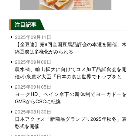
注目記事
2025年09月11日
【全豆連】第9回全国豆腐品評会の本選を開催、木
綿豆腐は多様化がみられる
2025年09月08日
農水省、輸出拡大に向けてコメ加工品試食会を開
催/小泉農水大臣「日本の食は世界でトップをとれ
る。米増産に向けて、米輸出需要の拡大を」
2025年09月05日
ヨークHD、ベイン傘下の新体制でヨーカドーを
GMSからCSCに転換
2025年08月30日
日本アクセス「新商品グランプリ2025年秋冬」表
彰式を開催