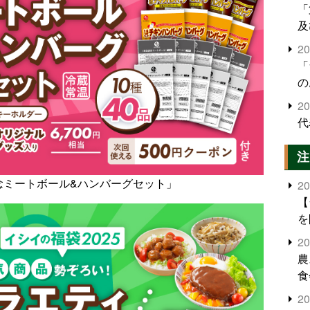
「
及
2
「
の
2
代
注
記念ミートボール&ハンバーグセット」
2
【
を
2
農
食
界
2
米