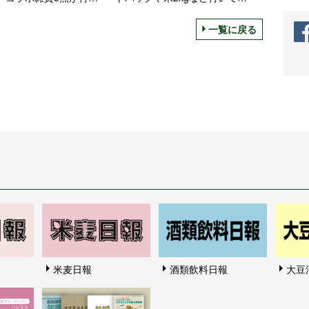
00円、ネット予約は12月
5000円、1月2日から販売
ら
一覧に戻る
米麦日報
酒類飲料日報
大豆