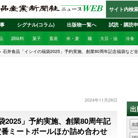
サイト内検
事
シグナル(コラム)
出版物一覧へ
試読・購読
品
調味料
菓子
畜産
米・麦
麺
大豆・油
冷食
石井食品「イシイの福袋2025」予約実施、創業80周年記念福袋など
2024年11月28日
出
2025」予約実施、創業80周年記
出
定番ミートボールほか詰め合わせ
試