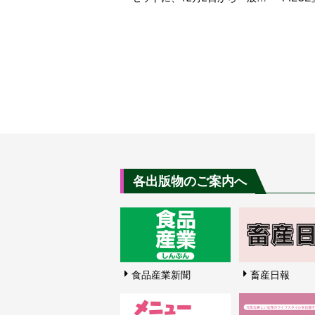
売
て50
10日か
各出版物のご案内へ
食品産業新聞
畜産日報