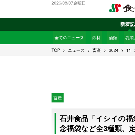
2026/08/07金曜日
新着記
全てのニュース
飲料
酒類
乳製
TOP
ニュース
畜産
2024
11
畜産
石井食品「イシイの福袋
念福袋など全3種類、