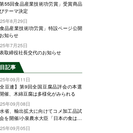
第55回食品産業技術功労賞」受賞商品
びテーマ決定
025年8月29日
食品産業技術功労賞」特設ページ公開
お知らせ
025年7月25日
表取締役社長交代のお知らせ
目記事
025年09月11日
全豆連】第9回全国豆腐品評会の本選
開催、木綿豆腐は多様化がみられる
025年09月08日
水省、輸出拡大に向けてコメ加工品試
会を開催/小泉農水大臣「日本の食は世
でトップをとれる。米増産に向けて、
025年09月05日
輸出需要の拡大を」