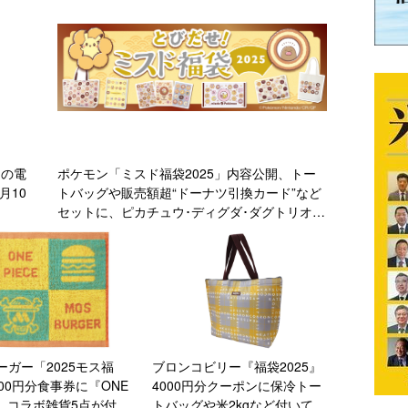
当の電
ポケモン「ミスド福袋2025」内容公開、トー
月10
トバッグや販売額超“ドーナツ引換カード”など
セットに、ピカチュウ･ディグダ･ダグトリオ･
サンド･イワークをデザイン/ミスタードーナツ
ーガー「2025モス福
ブロンコビリー『福袋2025』
000円分食事券に『ONE
4000円分クーポンに保冷トー
CE』コラボ雑貨5点が付い
トバッグや米2kgなど付いて