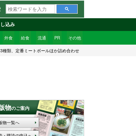
検
索
索
ワ
申し込み
ー
ド
外食
給食
流通
PR
その他
を
全3種類、定番ミートボールほか詰め合わせ
入
力
版物
のご案内
版物一覧へ
読・購読の申込へ