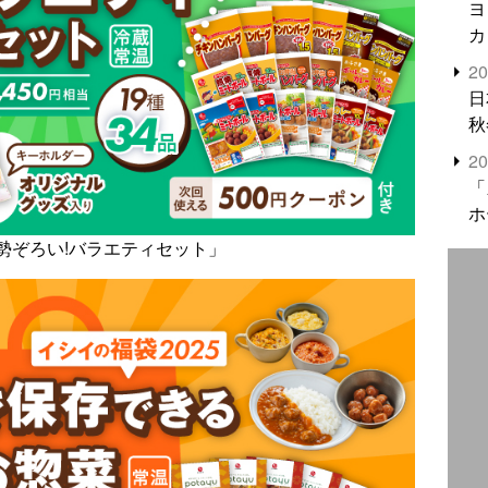
ヨ
カ
2
日
秋
2
「
ホ
品勢ぞろい!バラエティセット」