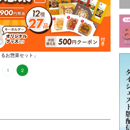
きるお惣菜セット」
1
2