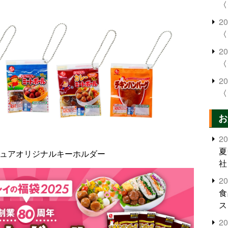
〈
2
〈
2
〈
2
〈
お
2
夏
チュアオリジナルキーホルダー
社
2
食
ス
2