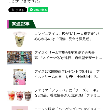
ことができそうだ。
関連記事
コンビニアイスに広がる“お一人様需要” 求
められるのは「価格に見合う満足感」
アイスクリーム市場が6年連続で過去最
高 “スイーツ化”が進行、通年型デザートと
して支持拡大
アイス2万2000個プレゼントで5月9日「ア
イスクリームの日」をPR、全国8地区で
「アイスクリームフェスタ2019」
ファミマ「フラッペ」に「チーズケーキ」
など3品、香取慎吾さん出演CM「ファミマ
のフラッペつくりかたダンス篇」も
ローソン限定「ハーゲンダッツ マイスイー