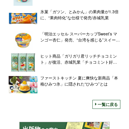
ンを加えて爽やかに
氷菓「ガツン、とみかん」の果肉量が1.3倍
に、“果肉特化”な仕様で発売/赤城乳業
「明治エッセル スーパーカップSweet’s マ
ンゴー杏仁」発売、“台湾を感じる”スイーツ
アイス
ヒット商品「ガリガリ君リッチチョコミン
ト」が復活、赤城乳業「チョコミント好き
を満足させる風味を演出」
ファーストキッチン 夏に爽快な新商品「本
格ひみつ氷」に隠された“ひみつ”とは
一覧に戻る
出版物