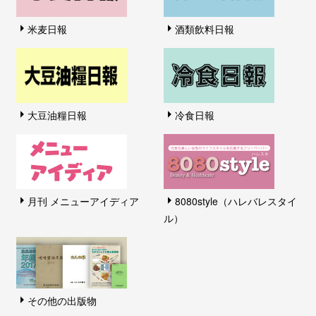
米麦日報
酒類飲料日報
大豆油糧日報
冷食日報
月刊 メニューアイディア
8080style（ハレバレスタイ
ル）
その他の出版物