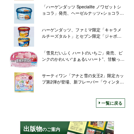
たくな味わい
「ハーゲンダッツ Specialite ノワゼットシ
ョコラ」発売、ヘーゼルナッツ×ショコラの
創作アイスデザート
ハーゲンダッツ、ファミマ限定「キャラメ
ルチーズタルト」とセブン限定「ジャポネ
ほうじ茶きなこ黒蜜」を同時発売
「雪見だいふく ハートのいちご」発売、ピ
ンクのかわいい“まぁるいハート”、甘酸っぱ
い味わい/ロッテ
サーティワン「アナと雪の女王2」限定カッ
プ第2弾が登場、新フレーバー「ウィンター
ショートケーキ」発売も
一覧に戻る
出版物
のご案内