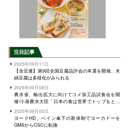
注目記事
2025年09月11日
【全豆連】第9回全国豆腐品評会の本選を開催、木
綿豆腐は多様化がみられる
2025年09月08日
農水省、輸出拡大に向けてコメ加工品試食会を開
催/小泉農水大臣「日本の食は世界でトップをとれ
る。米増産に向けて、米輸出需要の拡大を」
2025年09月05日
ヨークHD、ベイン傘下の新体制でヨーカドーを
GMSからCSCに転換