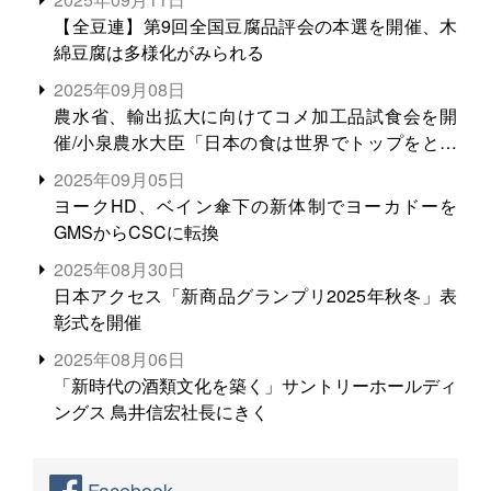
【全豆連】第9回全国豆腐品評会の本選を開催、木
綿豆腐は多様化がみられる
2025年09月08日
農水省、輸出拡大に向けてコメ加工品試食会を開
催/小泉農水大臣「日本の食は世界でトップをとれ
る。米増産に向けて、米輸出需要の拡大を」
2025年09月05日
ヨークHD、ベイン傘下の新体制でヨーカドーを
GMSからCSCに転換
2025年08月30日
日本アクセス「新商品グランプリ2025年秋冬」表
彰式を開催
2025年08月06日
「新時代の酒類文化を築く」サントリーホールディ
ングス 鳥井信宏社長にきく
Facebook