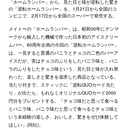
「ホームランバー」から、見た目と味が逆転した驚き
の「逆転ホームランバー」を、1月21日から全国のコ
ンビニで、2月17日から全国のスーパーで発売する。
メイトーの「ホームランバー」は、昭和30年にデンマ
ークから輸入した機械で作った日本初のアイスクリー
ムバー。60周年企画の今回の「逆転ホームランバー」
は、一見すると普通のバニラとチョコの二色のバーア
イスだが、実はチョコのふりをしたバニラ味と、バニ
ラのふりをしたチョコ味という、見た目と味が入れ替
わった、楽しさと驚きを追求した商品となっている。
当たり付きで、スティックに「逆転QUOカード当た
り」が出たら、もれなくオリジナルQUOカード2000
円分をプレゼントする。「チョコ味だと思って食べる
とバニラ味、バニラ味だと思って食べるとチョコ味と
いう未経験の楽しさ、おいしさ、驚きをぜひ体験して
ほしい」(同社)。