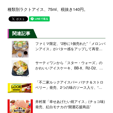
種類別ラクトアイス、75ml、税抜き140円。
関連記事
ファミマ限定、“2秒に1個売れた”「メロンパ
ンアイス」がバター感をアップして再登場/
オハヨー乳業
サーティワンから「スター・ウォーズ」の
かわいいアイスケーキ、BB-8、R2-D2、ダ
ース・ベイダーたちが登場
「不二家ルックアイスバー バナナ＆ストロ
ベリー」発売、2つの味のソース入り、“ど
こを食べてもおいしい”アイス/赤城乳業
井村屋「幸せあげたい焼アイス」(チョコ味)
発売、紅白モナカの“開運応援商品”