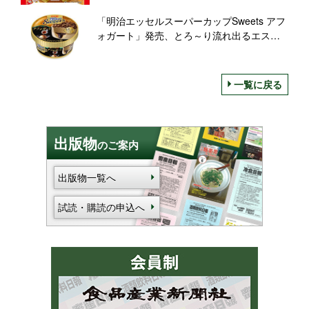
「明治エッセルスーパーカップSweets アフ
ォガート」発売、とろ～り流れ出るエスプ
レッソソース、4層構造の上質スイーツアイ
ス
一覧に戻る
出版物
のご案内
出版物一覧へ
試読・購読の申込へ