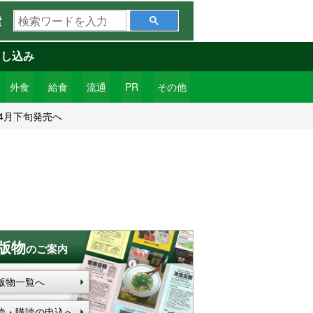
検
索
索
ワ
申し込み
ー
ド
外食
給食
流通
PR
その他
を
4月下旬発売へ
入
力
版物
のご案内
版物一覧へ
読・購読の申込へ