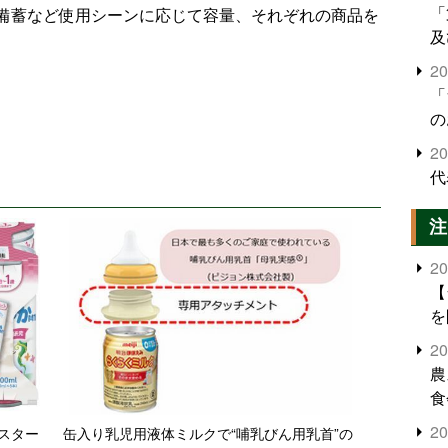
「
備蓄など使用シーンに応じて容量、それぞれの商品を
及
2
「
の
2
代
注
2
【
を
2
農
食
界
2
スター
缶入り乳児用液体ミルクで“哺乳びん用乳首”の
米