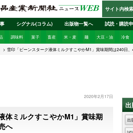
サイト内検
事
シグナル(コラム)
出版物一覧へ
試読・購読
品
調味料
菓子
畜産
米・麦
麺
大豆・油
冷食
2
雪印「ビーンスターク液体ミルクすこやかM1」賞味期間は240日、
2020年2月17日
出
液体ミルクすこやかM1」賞味期
出
発売へ
試