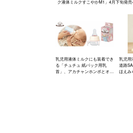
ク液体ミルクすこやかM1」4月下旬発売
乳児用液体ミルクにも装着でき
乳児用
る「チュチュ 紙パック用乳
道路S
首」、アカチャンホンポとオム
ほえみ
ニ7で先行発売/ジェクス