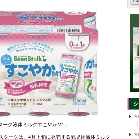
シ
2
〈
ターク液体ミルクすこやかM1」
2
スタークは、4月下旬に発売する乳児用液体ミルク