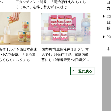
ヨ
へ
アタッチメント開発、「明治ほほえみ らくら
くミルク」を移し替えずそのまま
カ
2
日
秋
2
「
ホ
液体ミルクを西日本高速
国内初“乳児用液体ミルク”、常
A・PAで販売、「明治ほ
温で6カ月保存可能、家庭内備
らくらくミルク」も
蓄にも 19年春販売へ/江崎グリ
コ
一覧に戻る