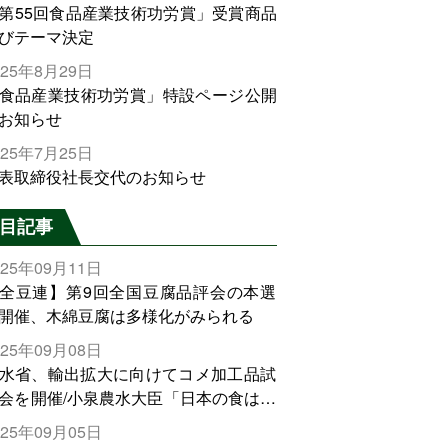
第55回食品産業技術功労賞」受賞商品
びテーマ決定
025年8月29日
食品産業技術功労賞」特設ページ公開
お知らせ
025年7月25日
表取締役社長交代のお知らせ
目記事
025年09月11日
全豆連】第9回全国豆腐品評会の本選
開催、木綿豆腐は多様化がみられる
025年09月08日
水省、輸出拡大に向けてコメ加工品試
会を開催/小泉農水大臣「日本の食は世
でトップをとれる。米増産に向けて、
025年09月05日
輸出需要の拡大を」