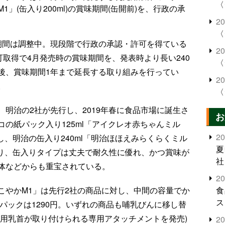
〈
」(缶入り200ml)の賞味期間(缶開前)を、行政の承
2
〈
期間は調整中。現段階で行政の承認・許可を得ている
2
可取得で4月発売時の賞味期間を、発表時より長い240
〈
後、賞味期間1年まで延長する取り組みを行ってい
2
。
〈
明治の2社が先行し、2019年春に食品市場に誕生さ
お
の紙パック入り125ml「アイクレオ赤ちゃんミル
2
対し、明治の缶入り240ml「明治ほほえみらくらくミル
夏
ており、缶入りタイプは丈夫で耐久性に優れ、かつ賞味が
社
体などからも重宝されている。
2
こやかM1」は先行2社の商品に対し、中間の容量でか
食
ス
缶パックは1290円。いずれの商品も哺乳びんに移し替
ん用乳首が取り付けられる専用アタッチメントを発売)
2