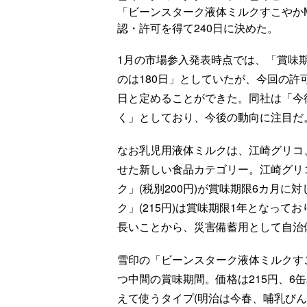
「ビーンスターク液体ミルクすこやかM1
認・許可を得て240日に決めた。
1月の市場参入発表時点では、「賞味
のは180日」としていたが、今回の許
日と定めることができた。同社は「今
く」としており、今後の動向に注目だ
なお乳児用液体ミルクは、江崎グリコ、
せた新しい食品カテゴリー。江崎グリコ
ク」(税別200円)が賞味期限6カ月に
ク」(215円)は賞味期限1年となっ
長いことから、災害備蓄用として自治
雪印の「ビーンスターク液体ミルクす
つ中間の賞味期間。価格は215円、6
えて使うタイプ(明治は今春、哺乳び