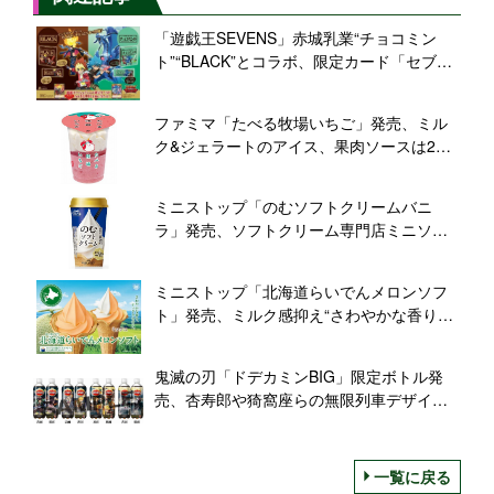
「遊戯王SEVENS」赤城乳業“チョコミン
ト”“BLACK”とコラボ、限定カード「セブン
スロード・マジシャン」「連撃竜ドラギア
ス」プレゼント
ファミマ「たべる牧場いちご」発売、ミル
ク&ジェラートのアイス、果肉ソースは2倍
増量/ファミリーマート
ミニストップ「のむソフトクリームバニ
ラ」発売、ソフトクリーム専門店ミニソフ
の「のむソフトクリーム」はリニューアル
ミニストップ「北海道らいでんメロンソフ
ト」発売、ミルク感抑え“さわやかな香りと
すっきりな甘み”
鬼滅の刃「ドデカミンBIG」限定ボトル発
売、杏寿郎や猗窩座らの無限列車デザイ
ン、SNSアイコンをプレゼント
一覧に戻る