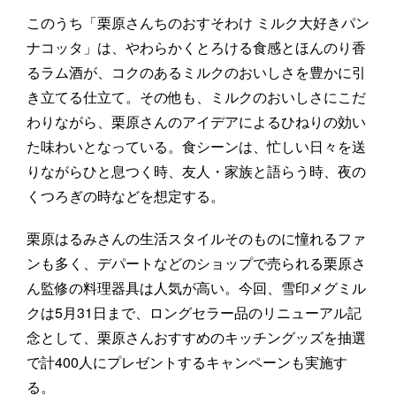
このうち「栗原さんちのおすそわけ ミルク大好きパン
ナコッタ」は、やわらかくとろける食感とほんのり香
るラム酒が、コクのあるミルクのおいしさを豊かに引
き立てる仕立て。その他も、ミルクのおいしさにこだ
わりながら、栗原さんのアイデアによるひねりの効い
た味わいとなっている。食シーンは、忙しい日々を送
りながらひと息つく時、友人・家族と語らう時、夜の
くつろぎの時などを想定する。
栗原はるみさんの生活スタイルそのものに憧れるファ
ンも多く、デパートなどのショップで売られる栗原さ
ん監修の料理器具は人気が高い。今回、雪印メグミル
クは5月31日まで、ロングセラー品のリニューアル記
念として、栗原さんおすすめのキッチングッズを抽選
で計400人にプレゼントするキャンペーンも実施す
る。