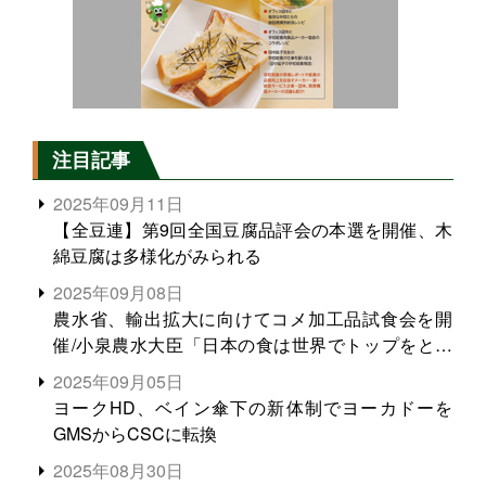
注目記事
2025年09月11日
【全豆連】第9回全国豆腐品評会の本選を開催、木
綿豆腐は多様化がみられる
2025年09月08日
農水省、輸出拡大に向けてコメ加工品試食会を開
催/小泉農水大臣「日本の食は世界でトップをとれ
る。米増産に向けて、米輸出需要の拡大を」
2025年09月05日
ヨークHD、ベイン傘下の新体制でヨーカドーを
GMSからCSCに転換
2025年08月30日