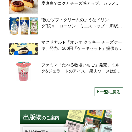
度改良でコクとチーズ感アップ、カラメル
をじっくり焦がし香ばしさも増加
“飲むソフトクリームのようなドリン
ク”続々、ローソン・ミニストップ・JR駅ナ
カ自販機に
マクドナルド「オレオ クッキー チーズケー
キ」発売、500円「ケーキセット」提供も/
マックカフェ バイ バリスタ
ファミマ「たべる牧場いちご」発売、ミル
ク&ジェラートのアイス、果肉ソースは2倍
増量/ファミリーマート
一覧に戻る
出版物
のご案内
出版物一覧へ