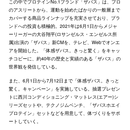
この中でプロテインNo.1ブランド「ザバス」は、プロ
のアスリートから、運動を始めたばかりの一般層まで
カバーする商品ラインナップを充実させており、ブラ
ンドへの投資も積極的。2021年は6月1日からメジャ
ーリーガーの大谷翔平(ロサンゼルス・エンゼルス所
属)出演の「ザバス」新CMを、テレビ、Webでオンエ
アを開始した。「体感ザバス。きっと驚く」をキャッ
チコピーに、約40年の歴史と実績のある「ザバス」の
世界観を発信している。
また、6月1日から7月12日まで「体感ザバス。きっと
驚く。キャンペーン」を実施している。抽選プレゼン
トに西川コンディショニング・マットレス(エアー)シ
リーズセットや、テクノジムベンチ、「ザバスホエイ
プロテイン」セットなどを用意して、体づくりをサポ
ートしていく。