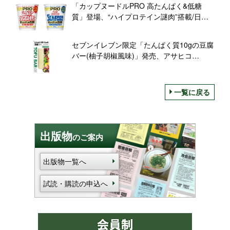
「カップヌードルPRO 高たんぱく&低糖
質」登場、“ハイプロテイン謎肉”搭載/日清
食品
セブンイレブン限定「たんぱく質10gの豆腐
バー(柚子胡椒風味)」発売、アサヒコ
「TOFFU PROTEIN」シリーズ新フレーバ
ー
一覧に戻る
出版物
のご案内
出版物一覧へ
試読・購読の申込へ