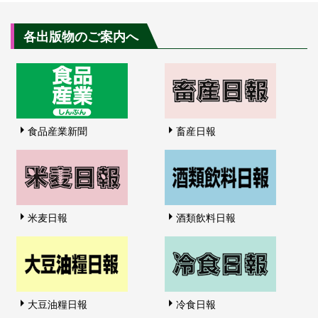
各出版物のご案内へ
食品産業新聞
畜産日報
米麦日報
酒類飲料日報
大豆油糧日報
冷食日報