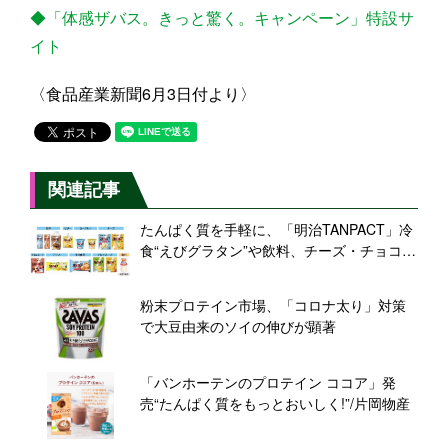
◆「体感ザバス。きっと驚く。キャンペーン」特設サ
イト
〈食品産業新聞6月3日付より〉
関連記事
たんぱく質を手軽に、「明治TANPACT」冷
食“えびグラタン”や飲料、チーズ・チョコ・
アイスなど14品展開
粉末プロテイン市場、「コロナ太り」対策
で大豆由来のソイの伸びが顕著
「バンホーテンのプロテイン ココア」発
売“たんぱく質をもっとおいしく!”/片岡物産