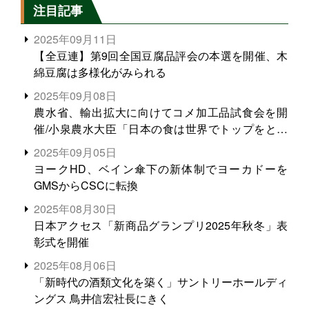
注目記事
2025年09月11日
【全豆連】第9回全国豆腐品評会の本選を開催、木
綿豆腐は多様化がみられる
2025年09月08日
農水省、輸出拡大に向けてコメ加工品試食会を開
催/小泉農水大臣「日本の食は世界でトップをとれ
る。米増産に向けて、米輸出需要の拡大を」
2025年09月05日
ヨークHD、ベイン傘下の新体制でヨーカドーを
GMSからCSCに転換
2025年08月30日
日本アクセス「新商品グランプリ2025年秋冬」表
彰式を開催
2025年08月06日
「新時代の酒類文化を築く」サントリーホールディ
ングス 鳥井信宏社長にきく