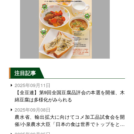
注目記事
2025年09月11日
【全豆連】第9回全国豆腐品評会の本選を開催、木
綿豆腐は多様化がみられる
2025年09月08日
農水省、輸出拡大に向けてコメ加工品試食会を開
催/小泉農水大臣「日本の食は世界でトップをとれ
る。米増産に向けて、米輸出需要の拡大を」