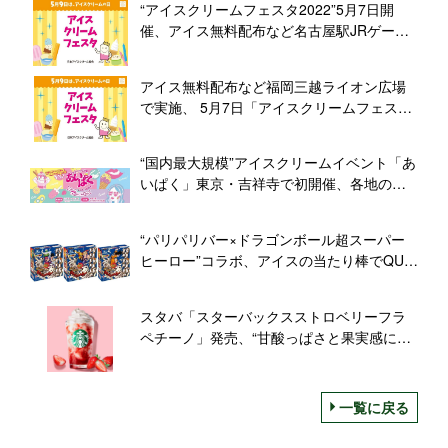
“アイスクリームフェスタ2022”5月7日開
催、アイス無料配布など名古屋駅JRゲート
タワーで/東海アイスクリーム協会
アイス無料配布など福岡三越ライオン広場
で実施、 5月7日「アイスクリームフェスタ
2022」/九州アイスクリーム協会
“国内最大規模”アイスクリームイベント「あ
いぱく」東京・吉祥寺で初開催、各地のご
当地アイスなど集結
“パリパリバー×ドラゴンボール超スーパー
ヒーロー”コラボ、アイスの当たり棒でQUO
カード、5月9日“悟空の日”から限界突破キャ
ンペーンも/森永製菓
スタバ「スターバックスストロベリーフラ
ペチーノ」発売、“甘酸っぱさと果実感にミ
ルクのコク”チョコチップ・ソース加えた
「チョコレートver.」も
一覧に戻る