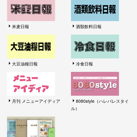
米麦日報
酒類飲料日報
大豆油糧日報
冷食日報
月刊 メニューアイディア
8080style（ハレバレスタイ
ル）