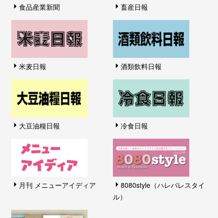
食品産業新聞
畜産日報
米麦日報
酒類飲料日報
大豆油糧日報
冷食日報
月刊 メニューアイディア
8080style（ハレバレスタイ
ル）