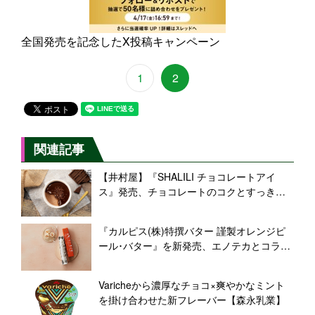
全国発売を記念したX投稿キャンペーン
1
2
関連記事
【井村屋】『SHALILI チョコレートアイ
ス』発売、チョコレートのコクとすっきり
とした後味、多彩な食感が楽しめる
『カルピス(株)特撰バター 謹製オレンジピ
ール･バター』を新発売、エノテカとコラボ
したフレーバー･バター第2弾
Varicheから濃厚なチョコ×爽やかなミント
を掛け合わせた新フレーバー【森永乳業】