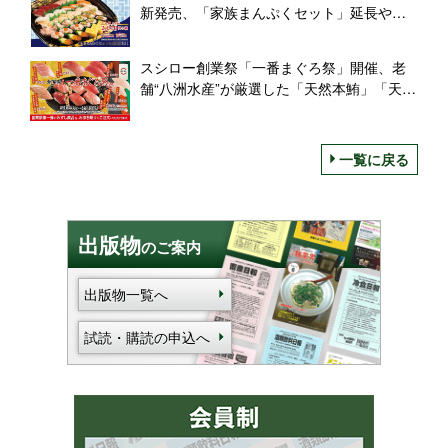
新発売、「家族まんぷくセット」延長や
「おこさまセット」も
スシロー創業祭「一番まぐろ祭」開催、老
舗“八洲水産”が厳選した「天然本鮪」「天然
インド鮪」を食べ比べ
一覧に戻る
出版物
のご案内
出版物一覧へ
試読・購読の申込へ