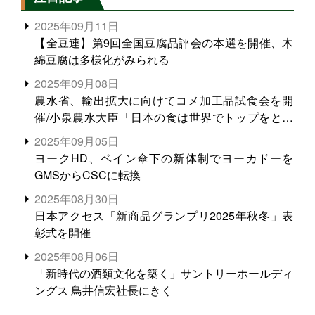
2025年09月11日
【全豆連】第9回全国豆腐品評会の本選を開催、木
綿豆腐は多様化がみられる
2025年09月08日
農水省、輸出拡大に向けてコメ加工品試食会を開
催/小泉農水大臣「日本の食は世界でトップをとれ
る。米増産に向けて、米輸出需要の拡大を」
2025年09月05日
ヨークHD、ベイン傘下の新体制でヨーカドーを
GMSからCSCに転換
2025年08月30日
日本アクセス「新商品グランプリ2025年秋冬」表
彰式を開催
2025年08月06日
「新時代の酒類文化を築く」サントリーホールディ
ングス 鳥井信宏社長にきく