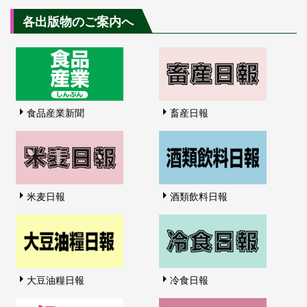
各出版物のご案内へ
食品産業新聞
畜産日報
米麦日報
酒類飲料日報
大豆油糧日報
冷食日報