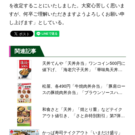
を改定することにいたしました。大変心苦しく思いま
すが、何卒ご理解いただきますようよろしくお願い申
し上げます」としている。
関連記事
天丼てんや「天丼弁当」ワンコイン500円に
値下げ、「海老穴子天丼」「華味鳥天丼」
レギュラー化も
松屋、各490円「牛焼肉丼弁当」「豚肩ロー
スの豚焼肉丼弁当」「ブラウンソースハン
バーグ丼弁当」などテイクアウト限定発
売、定番定食を丼に
和食さと「天丼」「焼とり重」などテイク
アウト値引き、「さと弁特別割引」第7弾開
催
かっぱ寿司テイクアウト「いまだけ盛り」