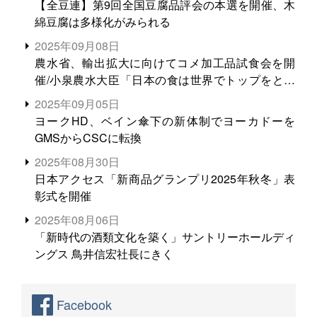
【全豆連】第9回全国豆腐品評会の本選を開催、木
綿豆腐は多様化がみられる
2025年09月08日
農水省、輸出拡大に向けてコメ加工品試食会を開
催/小泉農水大臣「日本の食は世界でトップをとれ
る。米増産に向けて、米輸出需要の拡大を」
2025年09月05日
ヨークHD、ベイン傘下の新体制でヨーカドーを
GMSからCSCに転換
2025年08月30日
日本アクセス「新商品グランプリ2025年秋冬」表
彰式を開催
2025年08月06日
「新時代の酒類文化を築く」サントリーホールディ
ングス 鳥井信宏社長にきく
Facebook