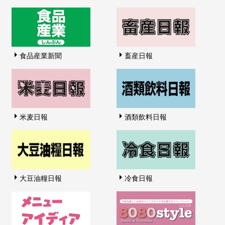
食品産業新聞
畜産日報
米麦日報
酒類飲料日報
大豆油糧日報
冷食日報