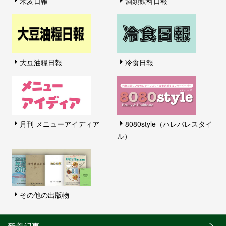
米麦日報
酒類飲料日報
大豆油糧日報
冷食日報
月刊 メニューアイディア
8080style（ハレバレスタイ
ル）
その他の出版物