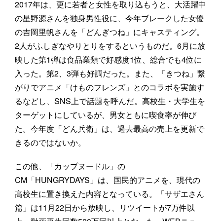
2017年は、更に若者と女性を取り込もうと、大活躍中
の星野源さんを独身男性役に、今年ブレークした女優
の吉岡里帆さんを「どんぎつね」にキャスティング。
2人がふしぎなやりとりをするというものだ。6月に放
映した第1弾は食品業類で好感度1位、総合でも4位に
入った。第2、3弾も好調だった。また、「きつね」繋
がりでアニメ「けものフレンズ」とのコラボを実施す
るなどし、SNS上で話題を呼んだ。高校生・大学生を
ターゲットにしているが、男女ともに喫食率が伸び
た。今年度「どん兵衛」は、過去最高の売上を更新で
きるのではないか。
この他、「カップヌードル」の
CM「HUNGRYDAYS」は、国民的アニメを、現代の
高校生に置き換えた内容となっている。「サザエさん
篇」は11月22日から放映し、リツイートが7万件以