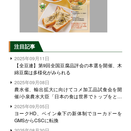
注目記事
2025年09月11日
【全豆連】第9回全国豆腐品評会の本選を開催、木
綿豆腐は多様化がみられる
2025年09月08日
農水省、輸出拡大に向けてコメ加工品試食会を開
催/小泉農水大臣「日本の食は世界でトップをとれ
る。米増産に向けて、米輸出需要の拡大を」
2025年09月05日
ヨークHD、ベイン傘下の新体制でヨーカドーを
GMSからCSCに転換
2025年08月30日