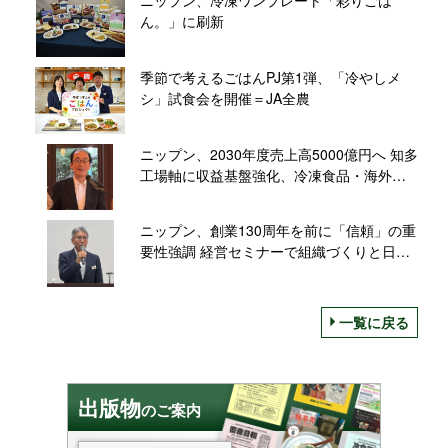
ニップン、冷凍ワンプレート「彩りごは
ん。」に刷新
季節で考えるごはんPJ第1弾、「冷やしメ
シ」試食会を開催＝JA全農
ニップン、2030年度売上高5000億円へ 知多
工場軸に収益基盤強化、冷凍食品・海外を
拡大
ニップン、創業130周年を前に「信頼」の重
要性強調 経営セミナーで組織づくりと日本
経済を講演
一覧に戻る
出版物
のご案内