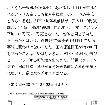
このうち一般米枠の49.4%にあたる1万1,111tが落札さ
れたアメリカ産うるち精米中粒種(カルローズが中心
とみられる)は、加重平均落札価格が、買入111.0円(前
回比0.4円高)、売渡199.0円(同7.3円安)、マークアップ
平均88.1円(同7.6円安)となった。総体と同じ傾向だ。
下がったとはいえ、過去5年で最高値を維持している
事態に変わりはない。ただ、国内流通原価がkg 200円
を割ったことは、やはり大きい。次回・最終回が再び
ヒートアップする可能性が出てきた。問題はタイミン
グで、国産価格に陰りが見え始める前に入札が実施さ
れないと、逆に水を差すことになる。
〈米麦日報2017年12月22日付より〉