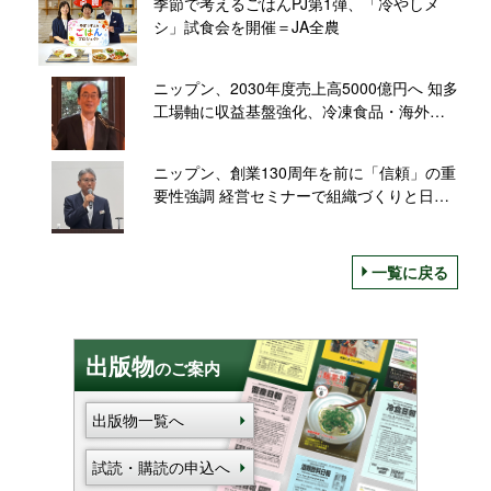
季節で考えるごはんPJ第1弾、「冷やしメ
シ」試食会を開催＝JA全農
ニップン、2030年度売上高5000億円へ 知多
工場軸に収益基盤強化、冷凍食品・海外を
拡大
ニップン、創業130周年を前に「信頼」の重
要性強調 経営セミナーで組織づくりと日本
経済を講演
一覧に戻る
出版物
のご案内
出版物一覧へ
試読・購読の申込へ