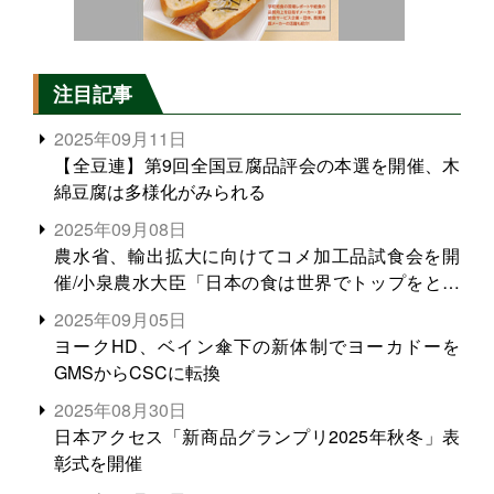
注目記事
2025年09月11日
【全豆連】第9回全国豆腐品評会の本選を開催、木
綿豆腐は多様化がみられる
2025年09月08日
農水省、輸出拡大に向けてコメ加工品試食会を開
催/小泉農水大臣「日本の食は世界でトップをとれ
る。米増産に向けて、米輸出需要の拡大を」
2025年09月05日
ヨークHD、ベイン傘下の新体制でヨーカドーを
GMSからCSCに転換
2025年08月30日
日本アクセス「新商品グランプリ2025年秋冬」表
彰式を開催