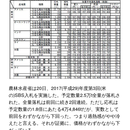
農林水産省は20日、2017(平成29)年度第3回(米
の)SBS入札を実施した。予定数量2.5万t全量が落札さ
れた。全量落札は前回に続き2回連続。ただし応札は
予定数量の1.8倍にあたる4万4,846tだが、実数として
前回をわずかながら下回った。つまり過熱感がやや冷
えたと言える。それが証拠に、価格がわずかながら下
がっている。