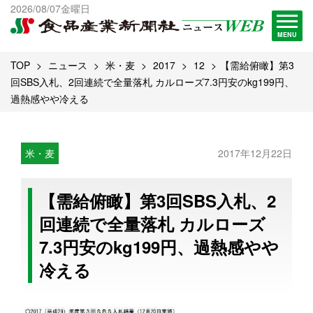
出版物一覧へ
2026/08/07金曜日
試読・購読申し込み
MENU
TOP
ニュース
米・麦
2017
12
【需給俯瞰】第3
回SBS入札、2回連続で全量落札 カルローズ7.3円安のkg199円、
過熱感やや冷える
米・麦
2017年12月22日
【需給俯瞰】第3回SBS入札、2
回連続で全量落札 カルローズ
7.3円安のkg199円、過熱感やや
冷える