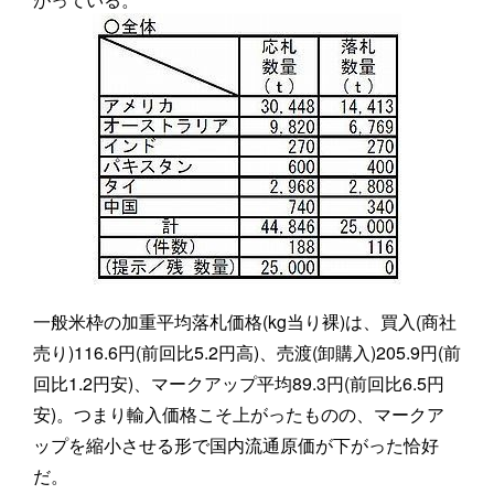
一般米枠の加重平均落札価格(kg当り裸)は、買入(商社
売り)116.6円(前回比5.2円高)、売渡(卸購入)205.9円(前
回比1.2円安)、マークアップ平均89.3円(前回比6.5円
安)。つまり輸入価格こそ上がったものの、マークア
ップを縮小させる形で国内流通原価が下がった恰好
だ。