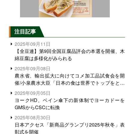
注目記事
2025年09月11日
【全豆連】第9回全国豆腐品評会の本選を開催、木
綿豆腐は多様化がみられる
2025年09月08日
農水省、輸出拡大に向けてコメ加工品試食会を開
催/小泉農水大臣「日本の食は世界でトップをとれ
る。米増産に向けて、米輸出需要の拡大を」
2025年09月05日
ヨークHD、ベイン傘下の新体制でヨーカドーを
GMSからCSCに転換
2025年08月30日
日本アクセス「新商品グランプリ2025年秋冬」表
彰式を開催