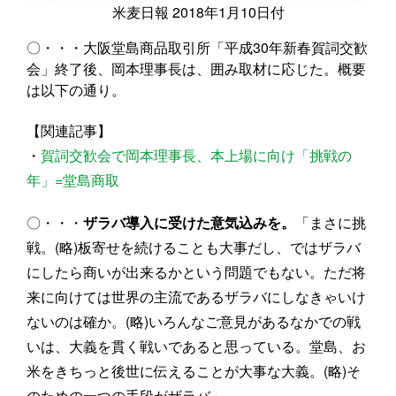
米麦日報 2018年1月10日付
〇・・・大阪堂島商品取引所「平成30年新春賀詞交歓
会」終了後、岡本理事長は、囲み取材に応じた。概要
は以下の通り。
【関連記事】
・
賀詞交歓会で岡本理事長、本上場に向け「挑戦の
年」=堂島商取
〇・・・
ザラバ導入に受けた意気込みを。
「まさに挑
戦。(略)板寄せを続けることも大事だし、ではザラバ
にしたら商いが出来るかという問題でもない。ただ将
来に向けては世界の主流であるザラバにしなきゃいけ
ないのは確か。(略)いろんなご意見があるなかでの戦
いは、大義を貫く戦いであると思っている。堂島、お
米をきちっと後世に伝えることが大事な大義。(略)そ
のための一つの手段がザラバ」。