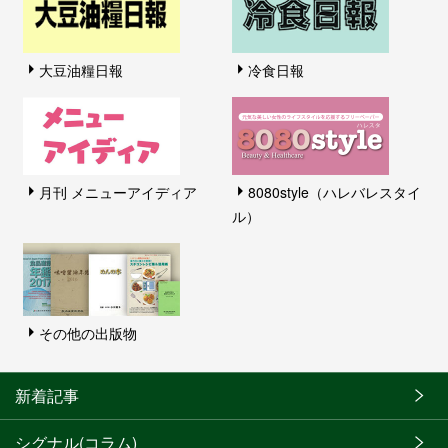
大豆油糧日報
冷食日報
月刊 メニューアイディア
8080style（ハレバレスタイ
ル）
その他の出版物
新着記事
シグナル(コラム)