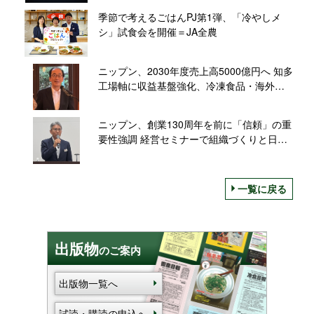
季節で考えるごはんPJ第1弾、「冷やしメ
シ」試食会を開催＝JA全農
ニップン、2030年度売上高5000億円へ 知多
工場軸に収益基盤強化、冷凍食品・海外を
拡大
ニップン、創業130周年を前に「信頼」の重
要性強調 経営セミナーで組織づくりと日本
経済を講演
一覧に戻る
出版物
のご案内
出版物一覧へ
試読・購読の申込へ