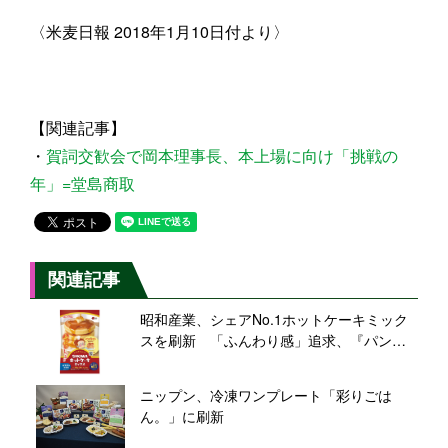
〈米麦日報 2018年1月10日付より〉
【関連記事】
・
賀詞交歓会で岡本理事長、本上場に向け「挑戦の
年」=堂島商取
関連記事
昭和産業、シェアNo.1ホットケーキミック
スを刷新 「ふんわり感」追求、『パンど
ろぼう』グッズ当たるコラボキャンペーン
も
ニップン、冷凍ワンプレート「彩りごは
ん。」に刷新