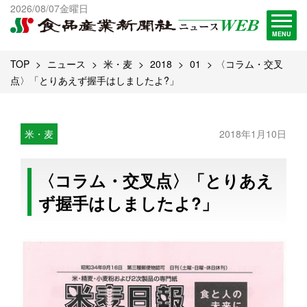
出版物一覧へ
2026/08/07金曜日
試読・購読申し込み
MENU
TOP
ニュース
米・麦
2018
01
〈コラム・交叉
点〉「とりあえず握手はしましたよ?」
米・麦
2018年1月10日
〈コラム・交叉点〉「とりあえ
ず握手はしましたよ?」