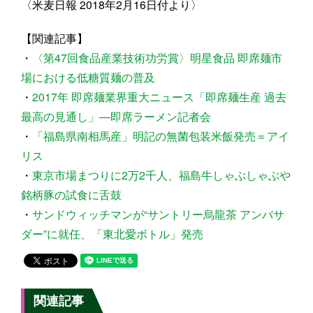
〈米麦日報 2018年2月16日付より〉
【関連記事】
・
〈第47回食品産業技術功労賞〉明星食品 即席麺市
場における低糖質麺の普及
・
2017年 即席麺業界重大ニュース「即席麺生産 過去
最高の見通し」―即席ラーメン記者会
・
「福島県南相馬産」明記の無菌包装米飯発売＝アイ
リス
・
東京市場まつりに2万2千人、福島牛しゃぶしゃぶや
銘柄豚の試食に舌鼓
・
サンドウィッチマンが“サントリー烏龍茶 アンバサ
ダー”に就任、「東北愛ボトル」発売
関連記事