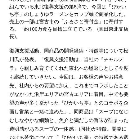
組んでいる東北復興支援の第8弾で、今回は「ぴかい
ち亭」のしょうゆラーメンをカップ麺で商品化した。
売上の一部は宮古市の「ふるさと寄付金」に寄付す
る。「約100万食を目標に立てている」(真田東北支店
長)。
復興支援活動、同商品の開発経緯・特徴等について松
川氏が発表。「復興支援活動は、当社の『チャルメ
ラ』を親しみ育ててくれた東北への恩返しとして今度
も継続していきたい。今回は、お客様の声やお得意
先、社内からの要望に加え、これまでコラボしたこと
がなかった沿岸エリアの宮古エリアに着目。中でも要
望の声が多く挙がった『ぴかいち亭』とのコラボを企
画し営業と一緒に進めた」。同商品は「スープになじ
むしなやかな細麺と、魚介と鶏だしの旨味が詰まった
透明感があるスープの一体感」(同社)が特徴。開発に
おける苦労について「『ぴかいち亭』の特徴である透