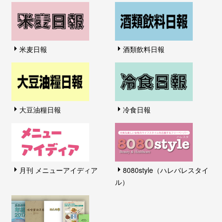
米麦日報
酒類飲料日報
大豆油糧日報
冷食日報
月刊 メニューアイディア
8080style（ハレバレスタイ
ル）