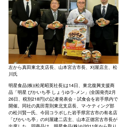
左から真田東北支店長、山本宮古市長、刈屋店主、松
川氏
明星食品(株)(松尾昭英社長)は14日、東北復興支援商
品「明星 ぴかいち亭 しょうゆラ-メン」(全国発売2月
26日、税別218円)の記者発表会・試食会を岩手県内で
開催。同社の真田育則東北支店長、マ-ケティング部
の松川賢一氏、今回コラボした岩手県宮古市の有名店
「ぴかいち亭」の刈屋建二店主、山本正德宮古市長が
出席した。同商品は、明星食品(株)が2011年から取り