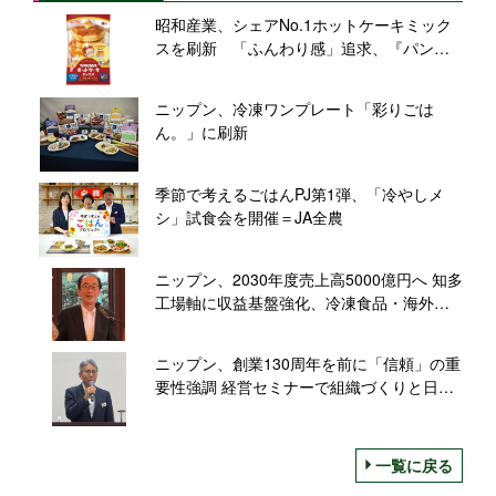
昭和産業、シェアNo.1ホットケーキミック
スを刷新 「ふんわり感」追求、『パンど
ろぼう』グッズ当たるコラボキャンペーン
も
ニップン、冷凍ワンプレート「彩りごは
ん。」に刷新
季節で考えるごはんPJ第1弾、「冷やしメ
シ」試食会を開催＝JA全農
ニップン、2030年度売上高5000億円へ 知多
工場軸に収益基盤強化、冷凍食品・海外を
拡大
ニップン、創業130周年を前に「信頼」の重
要性強調 経営セミナーで組織づくりと日本
経済を講演
一覧に戻る