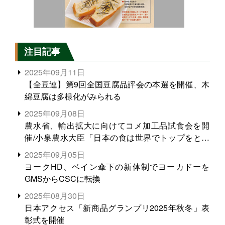
注目記事
2025年09月11日
【全豆連】第9回全国豆腐品評会の本選を開催、木
綿豆腐は多様化がみられる
2025年09月08日
農水省、輸出拡大に向けてコメ加工品試食会を開
催/小泉農水大臣「日本の食は世界でトップをとれ
る。米増産に向けて、米輸出需要の拡大を」
2025年09月05日
ヨークHD、ベイン傘下の新体制でヨーカドーを
GMSからCSCに転換
2025年08月30日
日本アクセス「新商品グランプリ2025年秋冬」表
彰式を開催