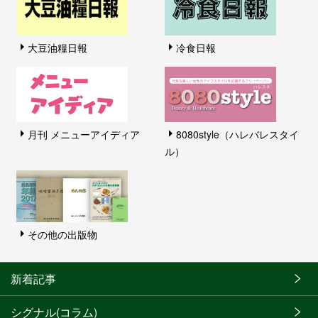
大豆油糧日報
冷食日報
月刊 メニューアイディア
8080style（ハレバレスタイ
ル）
その他の出版物
新着記事
シグナル(コラム)