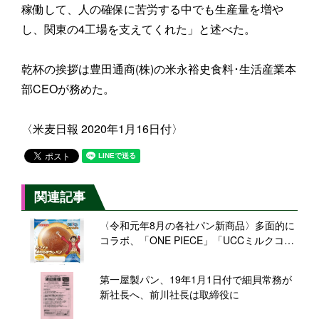
稼働して、人の確保に苦労する中でも生産量を増や
し、関東の4工場を支えてくれた」と述べた。
乾杯の挨拶は豊田通商(株)の米永裕史食料･生活産業本
部CEOが務めた。
〈米麦日報 2020年1月16日付〉
関連記事
〈令和元年8月の各社パン新商品〉多面的に
コラボ、「ONE PIECE」「UCCミルクコー
ヒー」「ルビーチョコ」「わさビーフ」な
ど
第一屋製パン、19年1月1日付で細貝常務が
新社長へ、前川社長は取締役に