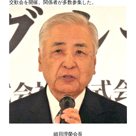
交歓会を開催。関係者が多数参集した。
細貝理榮会長