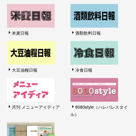
米麦日報
酒類飲料日報
大豆油糧日報
冷食日報
月刊 メニューアイディア
8080style（ハレバレスタイ
ル）