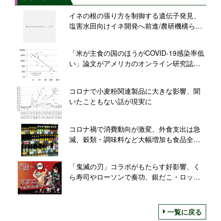
イネの根の張り方を制御する遺伝子発見、
塩害水田向けイネ開発へ前進/農研機構ら発
表
「米が主食の国のほうがCOVID-19感染率低
い」論文がアメリカのオンライン研究誌に
掲載
コロナで小麦粉関連製品に大きな影響、聞
いたこともない話が現実に
コロナ禍で消費動向が激変、外食支出は急
減、穀類・調味料など大幅増加も食品全体
は微減/総務省家計調査/2020年1〜6月
「鬼滅の刃」コラボがもたらす好影響、く
ら寿司やローソンで奏功、銀だこ・ロッ
テ・ダイドーも続くか
一覧に戻る