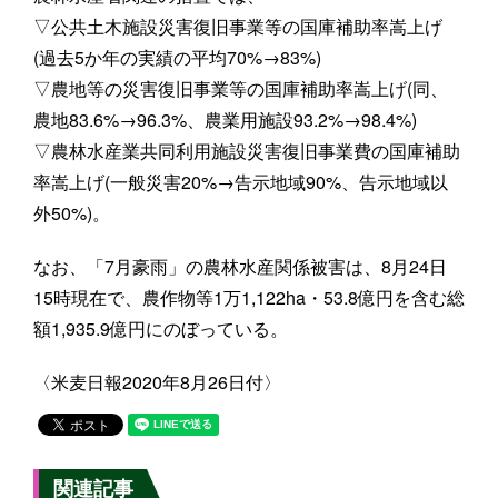
▽公共土木施設災害復旧事業等の国庫補助率嵩上げ
(過去5か年の実績の平均70%→83%)
▽農地等の災害復旧事業等の国庫補助率嵩上げ(同、
農地83.6%→96.3%、農業用施設93.2%→98.4%)
▽農林水産業共同利用施設災害復旧事業費の国庫補助
率嵩上げ(一般災害20%→告示地域90%、告示地域以
外50%)。
なお、「7月豪雨」の農林水産関係被害は、8月24日
15時現在で、農作物等1万1,122ha・53.8億円を含む総
額1,935.9億円にのぼっている。
〈米麦日報2020年8月26日付〉
関連記事