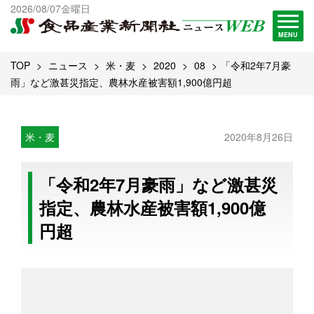
出版物一覧へ
2026/08/07金曜日
試読・購読申し込み
MENU
TOP
ニュース
米・麦
2020
08
「令和2年7月豪
雨」など激甚災指定、農林水産被害額1,900億円超
米・麦
2020年8月26日
「令和2年7月豪雨」など激甚災
指定、農林水産被害額1,900億
円超