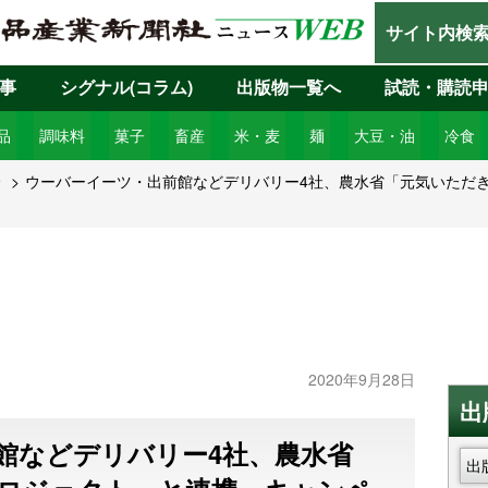
サイト内検
事
シグナル(コラム)
出版物一覧へ
試読・購読
品
調味料
菓子
畜産
米・麦
麺
大豆・油
冷食
9
ウーバーイーツ・出前館などデリバリー4社、農水省「元気いただ
2020年9月28日
出
館などデリバリー4社、農水省
出