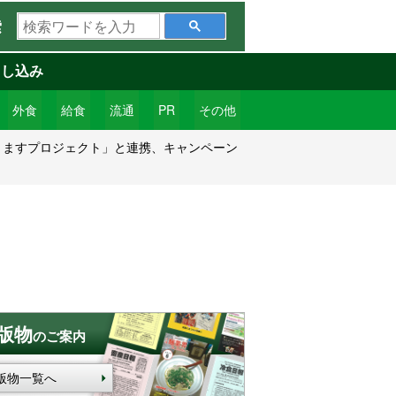
検
索
索
ワ
申し込み
ー
ド
外食
給食
流通
PR
その他
を
きますプロジェクト」と連携、キャンペーン
入
力
版物
のご案内
版物一覧へ