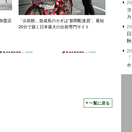
2
米
ヨ
カ
加盟店
「出前館」急成長のカギは“新聞配達員”、最短
2
20分で届く日本最大の出前専門サイト
日
秋
2
「
ホ
一覧に戻る