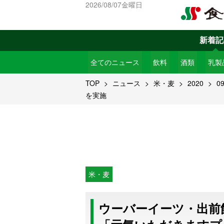
2026/08/07金曜日
新着記
全てのニュース
飲料
酒類
乳製
TOP
ニュース
米・麦
2020
0
を実施
米・麦
ウーバーイーツ・出前