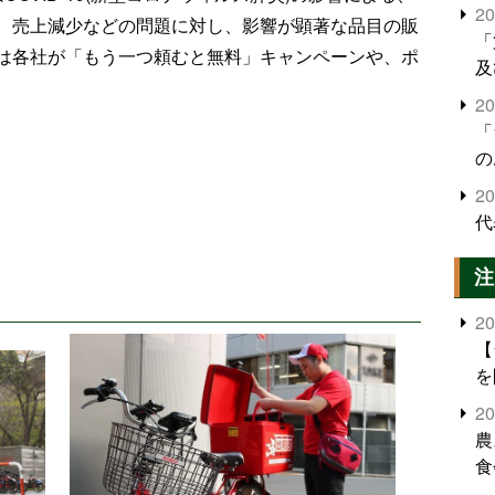
2
、売上減少などの問題に対し、影響が顕著な品目の販
「
は各社が「もう一つ頼むと無料」キャンペーンや、ポ
及
2
「
の
2
代
注
2
【
を
2
農
食
界