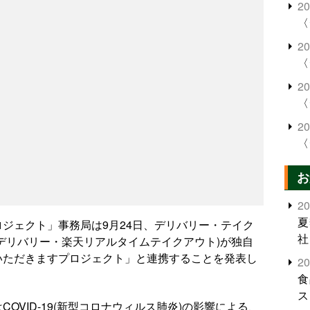
2
〈
2
〈
2
〈
2
〈
お
2
夏
ジェクト」事務局は9月24日、デリバリー・テイク
社
館・dデリバリー・楽天リアルタイムテイクアウト)が独自
いただきますプロジェクト」と連携することを発表し
2
食
ス
OVID-19(新型コロナウィルス肺炎)の影響による、