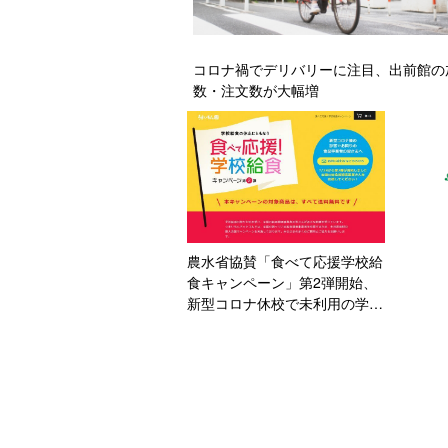
コロナ禍でデリバリーに注目、出前館の
数・注文数が大幅増
農水省協賛「食べて応援学校給
食キャンペーン」第2弾開始、
新型コロナ休校で未利用の学校
給食を送料無料で/うまいもん
ドットコム