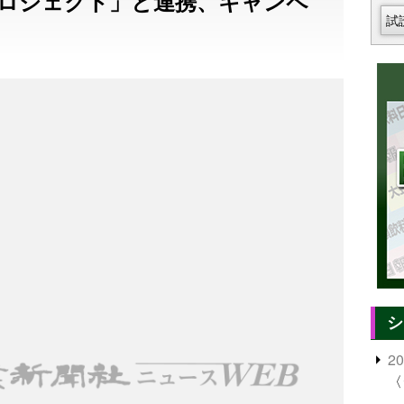
ロジェクト」と連携、キャンペ
試
シ
2
〈