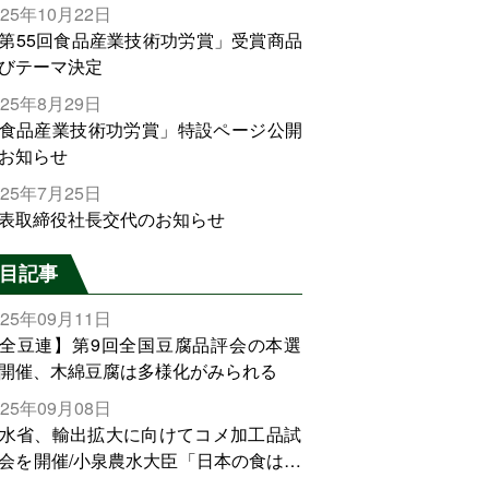
025年10月22日
第55回食品産業技術功労賞」受賞商品
びテーマ決定
025年8月29日
食品産業技術功労賞」特設ページ公開
お知らせ
025年7月25日
表取締役社長交代のお知らせ
目記事
025年09月11日
全豆連】第9回全国豆腐品評会の本選
開催、木綿豆腐は多様化がみられる
025年09月08日
水省、輸出拡大に向けてコメ加工品試
会を開催/小泉農水大臣「日本の食は世
でトップをとれる。米増産に向けて、