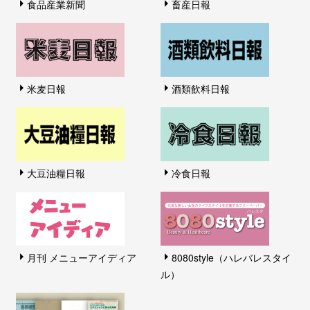
食品産業新聞
畜産日報
米麦日報
酒類飲料日報
大豆油糧日報
冷食日報
月刊 メニューアイディア
8080style（ハレバレスタイ
ル）