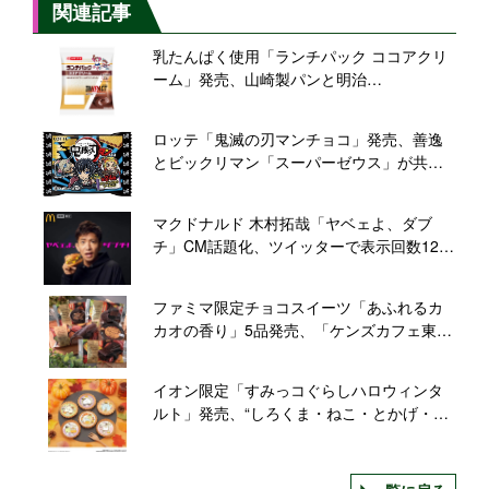
関連記事
乳たんぱく使用「ランチパック ココアクリ
ーム」発売、山崎製パンと明治
「TANPACT」がコラボ
ロッテ「鬼滅の刃マンチョコ」発売、善逸
とビックリマン「スーパーゼウス」が共
演、義勇や杏寿郎のシールも
マクドナルド 木村拓哉「ヤベェよ、ダブ
チ」CM話題化、ツイッターで表示回数1260
万件超、「全種類食べる」「#キムタク持
ち」など投稿も
ファミマ限定チョコスイーツ「あふれるカ
カオの香り」5品発売、「ケンズカフェ東
京」氏家シェフ監修、エクアドル産“アリバ
種”使用/ファミリーマート
イオン限定「すみっコぐらしハロウィンタ
ルト」発売、“しろくま・ねこ・とかげ・ぺ
んぎん?・とんかつ”がお化けや魔女に仮装