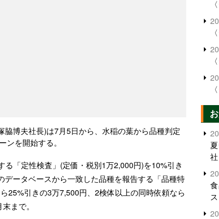
〈
2
〈
2
〈
2
〈
お
、塚脇博夫社長)は7月5日から、水稲の葉から品種判定
2
ペーンを開始する。
夏
社
「定性検査」(定価・税別1万2,000円)を10%引き
2
品種のデータベースから一致した品種を報告する「品種特
食
なら25%引きの3万7,500円、2検体以上の同時依頼なら
ス
9月末まで。
2