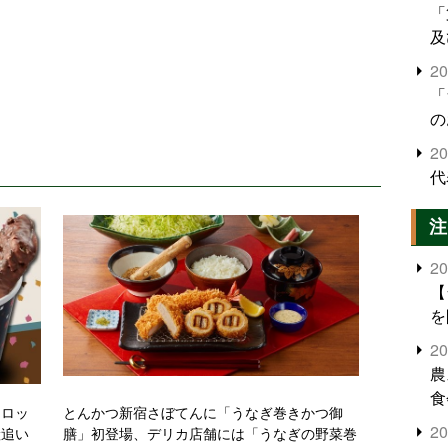
「
及
2
「
の
2
代
注
2
【
を
2
農
食
スロッ
とんかつ新宿さぼてんに「うなぎ巻きかつ御
界
2
産追い
膳」初登場、デリカ店舗には「うなぎの野菜巻
米