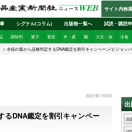
サイト内検
事
シグナル(コラム)
出版物一覧へ
試読・購読
品
調味料
菓子
畜産
米・麦
麺
大豆・油
冷食
7
水稲の葉から品種判定するDNA鑑定を割引キャンペーン/ビジョン
2021年7月5日
出
するDNA鑑定を割引キャンペー
出
試