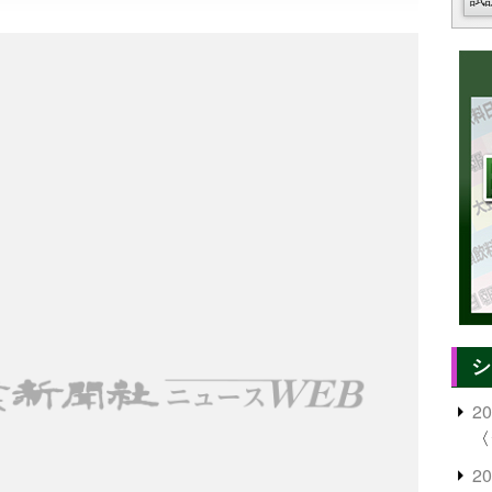
シ
2
〈
2