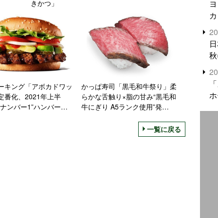
ヨ
きかつ」
カ
2
日
秋
2
「
ーキング「アボカドワッ
かっぱ寿司「黒毛和牛祭り」柔
ホ
定番化、2021年上半
らかな舌触り×脂の甘み“黒毛和
上ナンバー1”ハンバーガ
牛にぎり A5ランク使用”発
定サンデー「パステルサ
売、“黒毛和牛炙り”も
ズ」も発売
一覧に戻る