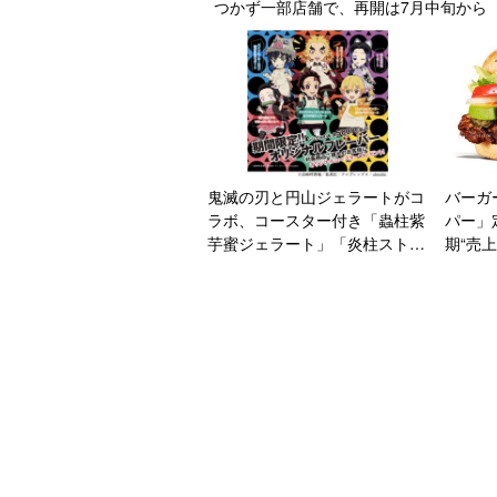
つかず一部店舗で、再開は7月中旬から
鬼滅の刃と円山ジェラートがコ
バーガ
ラボ、コースター付き「蟲柱紫
パー」
芋蜜ジェラート」「炎柱ストロ
期“売
ベリーミルクジェラート」や
ー、限
「禰豆子の竹モナカ」、クリア
ンライ
ファイル・缶バッジなどコラボ
グッズ販売も