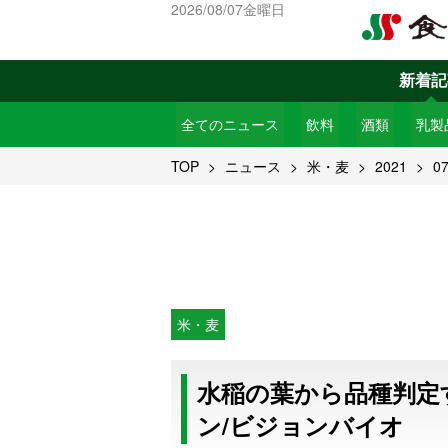
2026/08/07金曜日
新着記
全てのニュース
飲料
酒類
乳製
TOP
ニュース
米・麦
2021
0
米・麦
水稲の葉から品種判定
ン/ビジョンバイオ