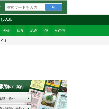
検
索
索
ワ
申し込み
ー
ド
外食
給食
流通
PR
その他
を
バイオ
入
力
版物
のご案内
版物一覧へ
読・購読の申込へ