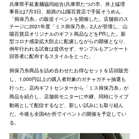
兵庫県手延素麺協同組合(兵庫県たつの市、井上猛理
事長)は7月3日、姫路の山陽百貨店で手延そうめん
「揖保乃糸」の販促イベントを開催した。店舗前のス
テージに2021年度「ミス揖保乃糸」2人が登壇し、山
陽百貨店オリジナルのギフト商品などをPRした。新
型コロナ感染拡大防止に配慮しながらの開催となり、
例年行われる試食は提供せず、サンプルもアンケート
回答者に配布するスタイルをとった。
揖保乃糸商品を詰め合わせたお得なセットを店頭販売
し、1,000円以上の購入者対象のガチャガチャ抽選も
行った。店内ギフトセンターから「ミス揖保乃糸」が
商品を紹介し、店舗前モニターに中継、同時にライブ
動画として配信するなど、新しい試みにも取り組ん
だ。今後も全国4か所でイベントの開催を予定してい
る。