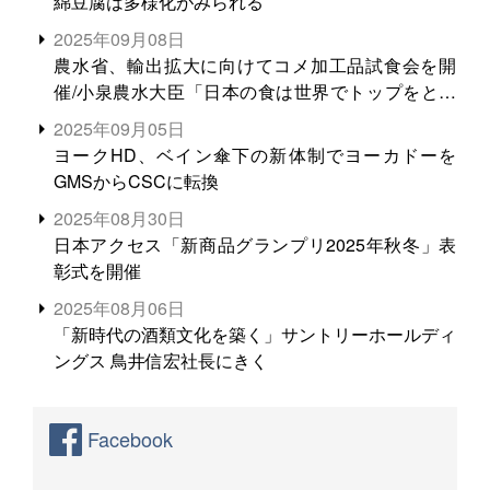
綿豆腐は多様化がみられる
2025年09月08日
農水省、輸出拡大に向けてコメ加工品試食会を開
催/小泉農水大臣「日本の食は世界でトップをとれ
る。米増産に向けて、米輸出需要の拡大を」
2025年09月05日
ヨークHD、ベイン傘下の新体制でヨーカドーを
GMSからCSCに転換
2025年08月30日
日本アクセス「新商品グランプリ2025年秋冬」表
彰式を開催
2025年08月06日
「新時代の酒類文化を築く」サントリーホールディ
ングス 鳥井信宏社長にきく
Facebook