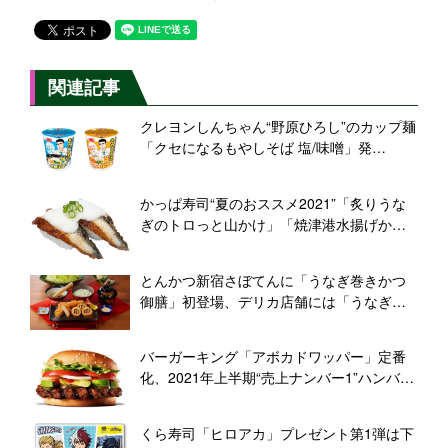
関連記事
クレヨンしんちゃん“野原ひろし”のカップ麺
「クセになるもやしそば 塩/味噌」発
売、“昼メシの流儀”描き下ろしパッケージ/
エースコック
かっぱ寿司“夏のおススメ2021”「炙りうな
ぎのトロっと山かけ」「焼津港水揚げかつ
お」など登場、クリームかき氷やタピオカ
ドリンクも同時展開
とんかつ新宿さぼてんに「うなぎ巻きかつ
御膳」初登場、デリカ店舗には「うなぎの
野菜巻きかつ」
バーガーキング「アボカドワッパー」定番
化、2021年上半期“売上ナンバー1”ハンバー
ガー、限定サンデー「パステルサンライ
ズ」も発売
くら寿司「ヒロアカ」プレゼント第1弾は下