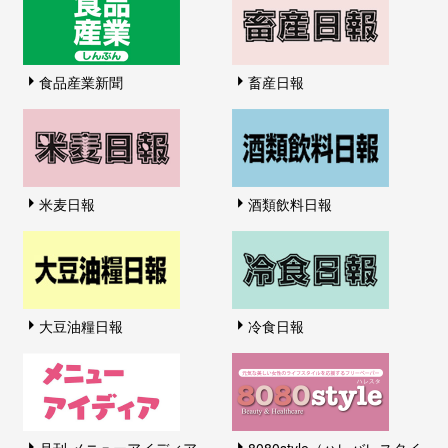
食品産業新聞
畜産日報
米麦日報
酒類飲料日報
大豆油糧日報
冷食日報
月刊 メニューアイディア
8080style（ハレバレスタイ