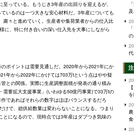
「
に至っている。もうじき3年産の出回りを迎えるが、
及
っているのは一つ大きな安心材料だ。3年産についても
、粛々と進めていく。生産者や集荷業者からの仕入比
2
「
同様に、特に付き合いの深い仕入先を大事にしながら
の
2
代
のポイントは需要見通しだ。2020年から2021年にか
注
021年から2022年にかけては703万tという点はやや疑
2
保管との関係。実際に生産調整面積が発表の通り積み
【
需要拡大支援事業」(いわゆる50億円事業)で33万tの
を
年作であればそれらの数字はほぼバランスするだろ
2
るだけで、総供給数量は変わらないことになる。つまり
農
ことになるので、現時点では3年産はダブつき気味の
食
界
2
米