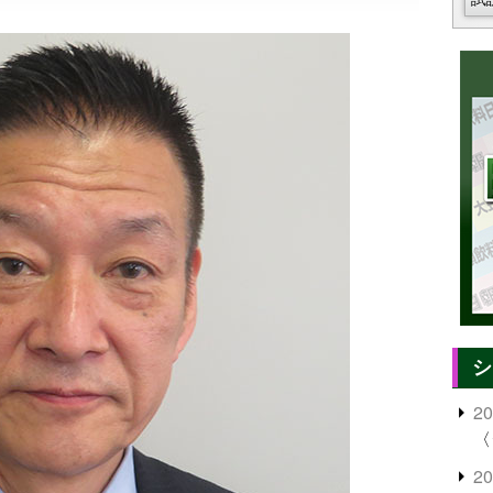
シ
2
〈
2