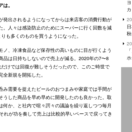
ヨ
アは。
カ
2
が発出されるようになってからは来店客の消費行動が
日
た。人々は感染防止のためにスーパーに行く回数を減
秋
よりも多くのものを買うようになった。
2
モノ、冷凍食品など保存性の高いものに目が行くよう
「
ホ
品は日持ちしないので売上が減る。2020年の7〜8
先だけでは回復が難しそうだったので、このご時世で
完全新規を開拓した。
呑み需要を捉えたビールのおつまみや家庭では手間が
そうした商品を早め早めに開発したのも良かった。取
は何か、と社内で喧々諤々の議論を繰り返しつつ毎月
、それが功を奏して売上は比較的早いペースで戻ってき