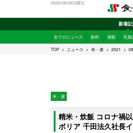
2026/08/09日曜日
新着記
全てのニュース
飲料
酒類
乳製
TOP
ニュース
米・麦
2021
0
米・麦
精米・炊飯 コロナ禍
ボリア 千田法久社長