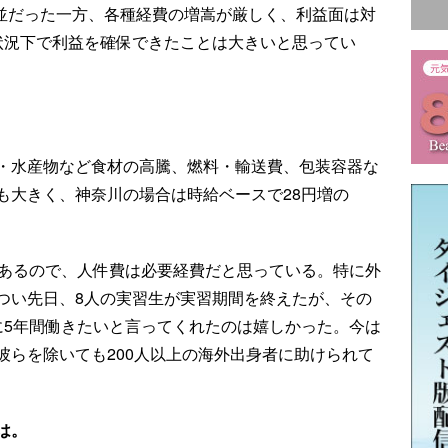
期並だった一方、各種経費の増嵩が厳しく、利益面は対
状況下で利益を確保できたことは大きいと思ってい
・水産物など食材の高騰、燃料・輸送費、包装容器な
も大きく、神奈川の場合は時給ベースで28円増の
もあるので、人件費は必要経費だと思っている。特に外
つい先日、8人の実習生が実習期間を終えたが、その
に5年間働きたいと言ってくれたのは嬉しかった。今は
彼らを除いても200人以上の海外出身者に助けられて
は。