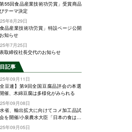
第55回食品産業技術功労賞」受賞商品
びテーマ決定
025年8月29日
食品産業技術功労賞」特設ページ公開
お知らせ
025年7月25日
表取締役社長交代のお知らせ
目記事
025年09月11日
全豆連】第9回全国豆腐品評会の本選
開催、木綿豆腐は多様化がみられる
025年09月08日
水省、輸出拡大に向けてコメ加工品試
会を開催/小泉農水大臣「日本の食は世
でトップをとれる。米増産に向けて、
025年09月05日
輸出需要の拡大を」