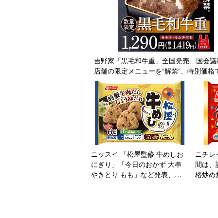
吉野家「黒毛和牛重」全国発売、国会議
店舗の限定メニューを“解禁”、特別価格
ニッスイ 「松屋監修 牛めしお
ニチレ
にぎり」「今日のおかず 大串
間は、
やきとり もも」など発表、米
格炒め
飯類や家飲み向け商品を拡
凍炒飯
充/2021年秋・冬家庭用冷食新
ランド
商品