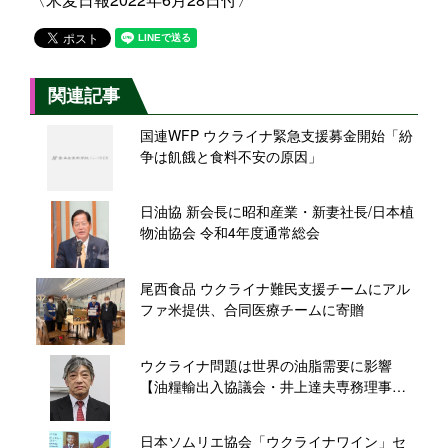
関連記事
国連WFP ウクライナ緊急支援募金開始「紛
争は飢餓と食料不安の原因」
日油協 新会長に昭和産業・新妻社長/日本植
物油協会 令和4年度通常総会
尾西食品 ウクライナ難民支援チームにアル
ファ米提供、合同医療チームに寄贈
ウクライナ問題は世界の油脂需要に影響
【油糧輸出入協議会・井上達夫専務理事に
聞く】
日本ソムリエ協会「ウクライナワイン」セ