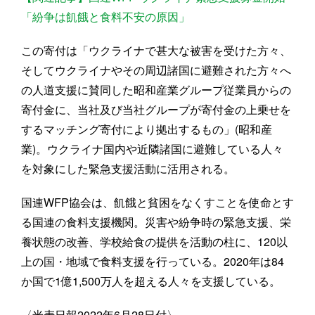
「紛争は飢餓と食料不安の原因」
この寄付は「ウクライナで甚大な被害を受けた方々、
そしてウクライナやその周辺諸国に避難された方々へ
の人道支援に賛同した昭和産業グループ従業員からの
寄付金に、当社及び当社グループが寄付金の上乗せを
するマッチング寄付により拠出するもの」(昭和産
業)。ウクライナ国内や近隣諸国に避難している人々
を対象にした緊急支援活動に活用される。
国連WFP協会は、飢餓と貧困をなくすことを使命とす
る国連の食料支援機関。災害や紛争時の緊急支援、栄
養状態の改善、学校給食の提供を活動の柱に、120以
上の国・地域で食料支援を行っている。2020年は84
か国で1億1,500万人を超える人々を支援している。
〈米麦日報2022年6月28日付〉