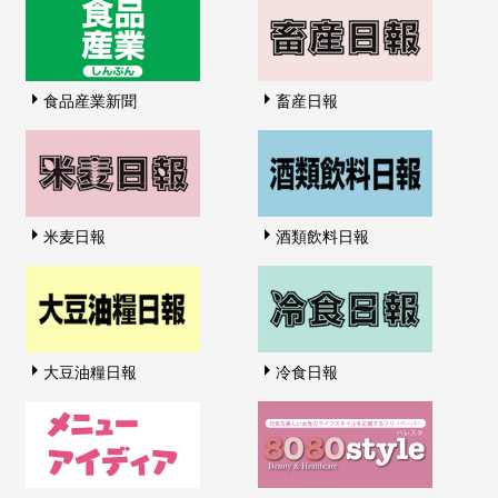
食品産業新聞
畜産日報
米麦日報
酒類飲料日報
大豆油糧日報
冷食日報