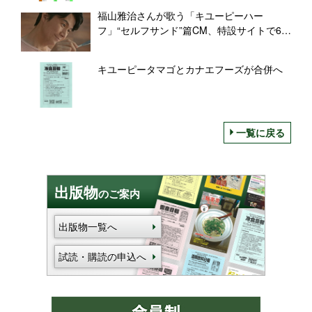
福山雅治さんが歌う「キユーピーハー
フ」“セルフサンド”篇CM、特設サイトで60
秒バージョンも
キユーピータマゴとカナエフーズが合併へ
一覧に戻る
出版物
のご案内
出版物一覧へ
試読・購読の申込へ