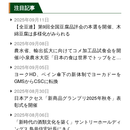
注目記事
2025年09月11日
【全豆連】第9回全国豆腐品評会の本選を開催、木
綿豆腐は多様化がみられる
2025年09月08日
農水省、輸出拡大に向けてコメ加工品試食会を開
催/小泉農水大臣「日本の食は世界でトップをとれ
る。米増産に向けて、米輸出需要の拡大を」
2025年09月05日
ヨークHD、ベイン傘下の新体制でヨーカドーを
GMSからCSCに転換
2025年08月30日
日本アクセス「新商品グランプリ2025年秋冬」表
彰式を開催
2025年08月06日
「新時代の酒類文化を築く」サントリーホールディ
ングス 鳥井信宏社長にきく