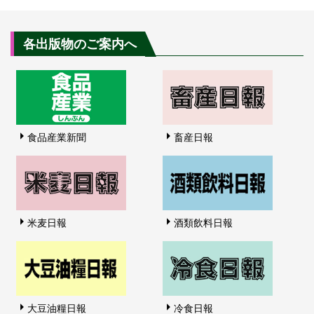
各出版物のご案内へ
食品産業新聞
畜産日報
米麦日報
酒類飲料日報
大豆油糧日報
冷食日報