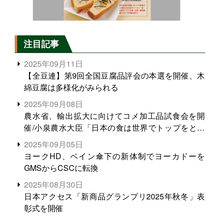
注目記事
2025年09月11日
【全豆連】第9回全国豆腐品評会の本選を開催、木
綿豆腐は多様化がみられる
2025年09月08日
農水省、輸出拡大に向けてコメ加工品試食会を開
催/小泉農水大臣「日本の食は世界でトップをとれ
る。米増産に向けて、米輸出需要の拡大を」
2025年09月05日
ヨークHD、ベイン傘下の新体制でヨーカドーを
GMSからCSCに転換
2025年08月30日
日本アクセス「新商品グランプリ2025年秋冬」表
彰式を開催