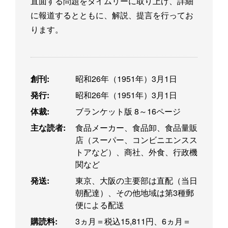
直面する問題をタイムリーに取り上げ、詳細
に報道するとともに、解説、提言を行ってお
ります。
創刊:
昭和26年（1951年）3月1日
発行:
昭和26年（1951年）3月1日
体裁:
ブランケット版 8～16ページ
主な読者:
食品メーカー、食品卸、食品量販
店（スーパー、コンビニエンスス
トアなど）、商社、外食、行政機
関など
発送:
東京、大阪の主要部は直配（当日
朝配達）、その他地域は第3種郵
便による配送
購読料:
3ヵ月＝税込15,811円、6ヵ月＝