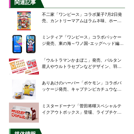
関連記事
不二家「ワンピース」コラボ菓子7月2日発
売、カントリーマアムはラムネ味、ホーム
パイはレモン氷味で夏祭りをイメージ、パ
ッケージはルフィたち“麦わらの一味”描き下
ミンティア「ワンピース」コラボパッケー
ろし
ジ発売、東の海～ワノ国･エッグヘッド編の
全40種描き下ろしを6月3日から販売/アサヒ
グループ食品
「ウルトラマンかまぼこ」発売、バルタン
星人やウルトラセブンなどデザイン、羽田
空港のウルトラマン展示場やオンラインシ
ョップで販売/鈴廣かまぼこ
ありあけのハーバー「ポケモン」コラボパ
ッケージ発売、キャプテンピカチュウなど
アニメ「ポケットモンスター」登場キャラ
をデザイン/ポケモンハーバー
ミスタードーナツ「菅田将暉スペシャルテ
イクアウトボックス」登場、ライブチケッ
ト当たるキャンペーンも
媒体情報