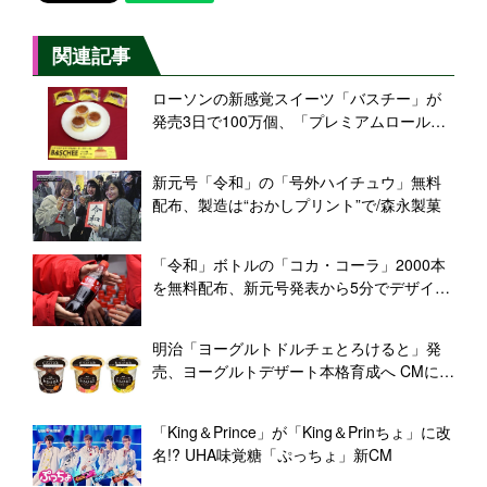
関連記事
ローソンの新感覚スイーツ「バスチー」が
発売3日で100万個、「プレミアムロールケ
ーキ」抜く
新元号「令和」の「号外ハイチュウ」無料
配布、製造は“おかしプリント”で/森永製菓
「令和」ボトルの「コカ・コーラ」2000本
を無料配布、新元号発表から5分でデザイ
ン、手作業で完成
明治「ヨーグルトドルチェとろけると」発
売、ヨーグルトデザート本格育成へ CMに池
田エライザさん
「King＆Prince」が「King＆Prinちょ」に改
名!? UHA味覚糖「ぷっちょ」新CM