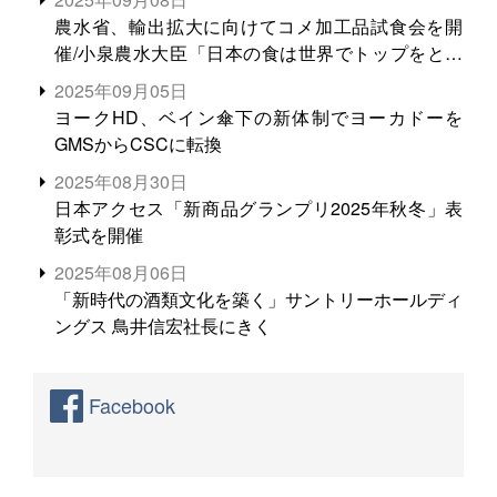
農水省、輸出拡大に向けてコメ加工品試食会を開
催/小泉農水大臣「日本の食は世界でトップをとれ
る。米増産に向けて、米輸出需要の拡大を」
2025年09月05日
ヨークHD、ベイン傘下の新体制でヨーカドーを
GMSからCSCに転換
2025年08月30日
日本アクセス「新商品グランプリ2025年秋冬」表
彰式を開催
2025年08月06日
「新時代の酒類文化を築く」サントリーホールディ
ングス 鳥井信宏社長にきく
Facebook