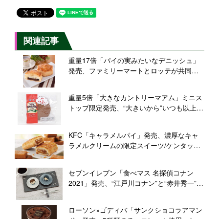
関連記事
重量17倍「パイの実みたいなデニッシュ」
発売、ファミリーマートとロッテが共同開
発
重量5倍「大きなカントリーマアム」ミニス
トップ限定発売、“大きいから”いつも以上の
半生食感/不二家
KFC「キャラメルパイ」発売、濃厚なキャ
ラメルクリームの限定スイーツ/ケンタッキ
ーフライドチキン
セブンイレブン「食べマス 名探偵コナン
2021」発売、“江戸川コナン”と“赤井秀一”の
限定和菓子/バンダイ
ローソン×ゴディバ「サンクショコラアマン