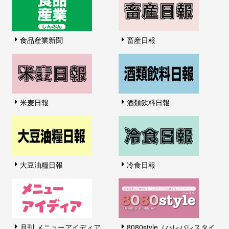
食品産業新聞
畜産日報
米麦日報
酒類飲料日報
大豆油糧日報
冷食日報
月刊 メニューアイディア
8080style（ハレバレスタイ