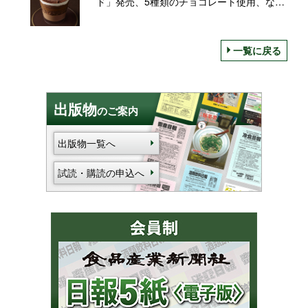
ド」発売、5種類のチョコレート使用、なめ
らか・ザクザク・しっとり食感を一度に
一覧に戻る
出版物
のご案内
出版物一覧へ
試読・購読の申込へ