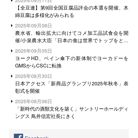
2025年09月11日
【全豆連】第9回全国豆腐品評会の本選を開催、木
綿豆腐は多様化がみられる
2025年09月08日
農水省、輸出拡大に向けてコメ加工品試食会を開
催/小泉農水大臣「日本の食は世界でトップをとれ
る。米増産に向けて、米輸出需要の拡大を」
2025年09月05日
ヨークHD、ベイン傘下の新体制でヨーカドーを
GMSからCSCに転換
2025年08月30日
日本アクセス「新商品グランプリ2025年秋冬」表
彰式を開催
2025年08月06日
「新時代の酒類文化を築く」サントリーホールディ
ングス 鳥井信宏社長にきく
Facebook