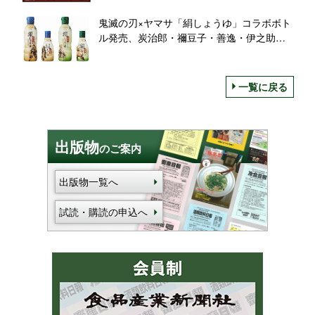
乳カラー羽織に
鬼滅の刃×ヤマサ「絹しょうゆ」コラボボト
ル発売、炭治郎・禰豆子・善逸・伊之助の4
種類、特設サイトで壁紙プレゼントも
一覧に戻る
出版物
のご案内
出版物一覧へ
試読・購読の申込へ