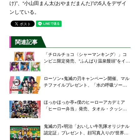
け)”、“小山田まん太(おやまだまんた)”の5人をデザイ
ンしている。
関連記事
「チロルチョコ〈シャーマンキング〉」コ
ンビニ限定発売、“ふんばり温泉饅頭”をイメ
ージ、葉・アンナ・道蓮・竜之介・まん太
のパッケージ
ローソン×鬼滅の刃キャンペーン開催、マル
チファイルプレゼント、「水の呼吸ソー
ダ」「禰豆子の竹パン」など発売、無限列
車編DVD発売記念
ほっかほっか亭×僕のヒーローアカデミア
「ヒーロー弁当」発売、タオル・クッショ
ン当たるプレゼントキャンペーンも
鬼滅の刃×明治「おいしい牛乳隊オリジナル
認定証」プレゼント、顔写真入りの“世界に
ひとつだけ”の証書、炭治郎・煉獄たちが牛