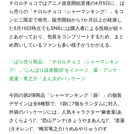
チロルチョコではアニメ放送開始直後の4月5日に、ば
ら売りの「チロルチョコ〈シャーマンキング〉」をコ
ンビニ限定で発売。販売開始から1か月以上が経過し
た5月10日時点でもSNSには購入者による投稿が続々
とあがっており、包装をコンプリートするため、まと
め買いしているファンも多い様子がうかがえる。
〈ばら売り商品〉「チロルチョコ〈シャーマンキン
グ〉」“ふんばり温泉饅頭”をイメージ、葉・アンナ・
道蓮・竜之介・まん太のパッケージ
今回の第2弾商品「シャーマンキング〈袋〉」の個装
デザインは全8種類で、1袋に7個をランダムに封入。
外袋のパッケージには、人気キャラクター“麻倉葉(あ
さくらよう)”、“恐山アンナ(きょうやまあんな)”、“道蓮
(タオレン)”、“梅宮竜之介(うめみやりゅうのす